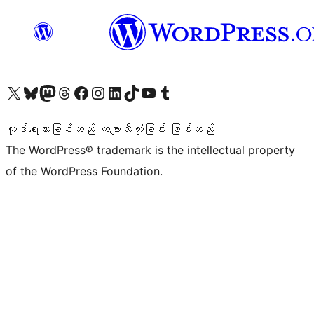
ကျွန်ုပ်တို့၏ X (ယခင် Twitter) အကောင့်သို့ သွားရောက်ကြည့်ရှုပါ
ကျွန်ုပ်တို့၏ Bluesky အကောင့်သို့ ဝင်ရောက်ကြည့်ရှုရန်
ကျွန်ုပ်တို့၏ Mastodon အကောင့်သို့ သွားရောက်ကြည့်ရှုပါ
ကျွန်ုပ်တို့၏ Threads အကောင့်သို့ ဝင်ရောက်ကြည့်ရှုရန်
ကျွန်ုပ်တို့၏ Facebook စာမျက်နှာသို့ သွားရောက်ကြည့်ရှုပါ
ကျွန်ုပ်တို့၏ Instagram အကောင့်သို့ သွားရောက်ကြည့်ရှုပါ
ကျွန်ုပ်တို့၏ LinkedIn အကောင့်သို့ သွားရောက်ကြည့်ရှုပါ
ကျွန်ုပ်တို့၏ TikTok အကောင့်သို့ ဝင်ရောက်ကြည့်ရှုရန်
ကျွန်ုပ်တို့၏ YouTube ချန်နယ်သို့ သွားရောက်ကြည့်ရှုပါ
ကျွန်ုပ်တို့၏ Tumblr အကောင့်သို့ ဝင်ရောက်ကြည့်ရှုရန်
ကုဒ်ရေးသားခြင်းသည် ကဗျာသီကုံးခြင်း ဖြစ်သည်။
The WordPress® trademark is the intellectual property
of the WordPress Foundation.