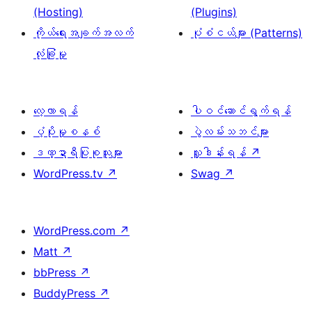
(Hosting)
(Plugins)
ကိုယ်ရေးအချက်အလက်
ပုံစံငယ်များ (Patterns)
လုံခြုံမှု
လေ့လာရန်
ပါဝင်ဆောင်ရွက်ရန်
ပံ့ပိုးမှုစနစ်
ပွဲလမ်းသဘင်များ
ဒဏ္ဍာရီပြုစုသူများ
လှူဒါန်းရန်
↗
WordPress.tv
↗
Swag
↗
WordPress.com
↗
Matt
↗
bbPress
↗
BuddyPress
↗