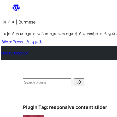
အကြောင်းအရာ
သို့
မြန်မာ | Burmese
ကျော်သွား
ရန်
အပြင်အဆင်များ
ပလပ်အင်များ
သတင်းများ
ပံ့ပိုးမှု
အကြောင်း
ဆက်သွယ်
WordPress ကို ရယူပါ
Plugin Directory
ရှာ
ပါ
Plugin Tag:
responsive content slider