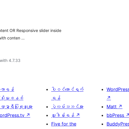
tent OR Responsive slider inside
with conten …
with 4.7.33
ေ့လာရန်
ပါဝင်ဆောင်ရွက်
WordPres
့ပိုးမှုစနစ်
ရန်
↗
္ဍာရီပြုစုသူများ
ပွဲလမ်းသဘင်များ
Matt
↗
ordPress.tv
↗
လှူဒါန်းရန်
↗
bbPress
Five for the
BuddyPre