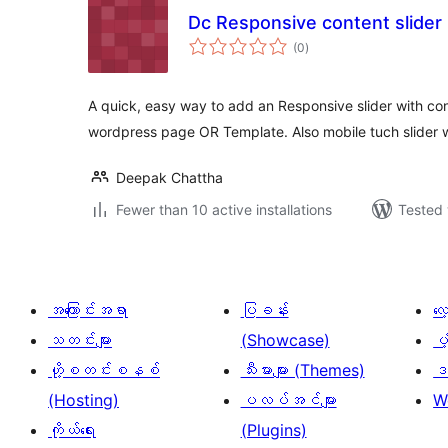
Dc Responsive content slider
total
(0
)
ratings
A quick, easy way to add an Responsive slider with con
wordpress page OR Template. Also mobile tuch slider 
Deepak Chattha
Fewer than 10 active installations
Tested 
အကြောင်းအရာ
ပြခန်း
လ
သတင်းများ
(Showcase)
ပံ
ဟို့စတင်းစနစ်
သီးမားများ (Themes)
ဒဏ
(Hosting)
ပလပ်အင်များ
W
ကိုယ်ရေး
(Plugins)