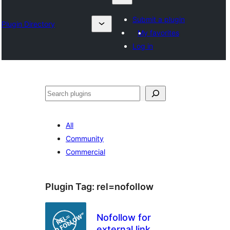
Submit a plugin
Plugin Directory
My favorites
Log in
ရှာ
ပါ
All
Community
Commercial
Plugin Tag:
rel=nofollow
Nofollow for
external link