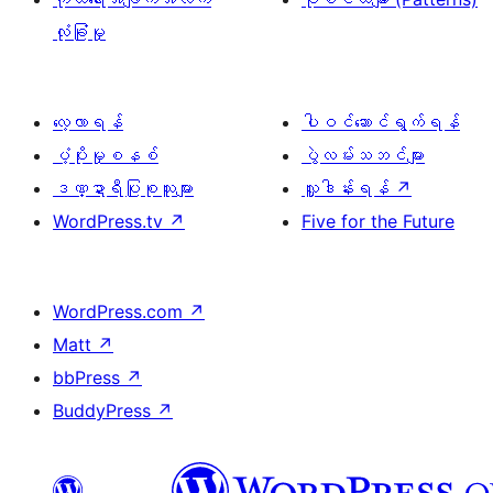
လုံခြုံမှု
လေ့လာရန်
ပါဝင်ဆောင်ရွက်ရန်
ပံ့ပိုးမှုစနစ်
ပွဲလမ်းသဘင်များ
ဒဏ္ဍာရီပြုစုသူများ
လှူဒါန်းရန်
↗
WordPress.tv
↗
Five for the Future
WordPress.com
↗
Matt
↗
bbPress
↗
BuddyPress
↗