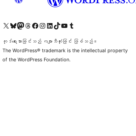
ကျွန်ုပ်တို့၏ X (ယခင် Twitter) အကောင့်သို့ သွားရောက်ကြည့်ရှုပါ
ကျွန်ုပ်တို့၏ Bluesky အကောင့်သို့ ဝင်ရောက်ကြည့်ရှုရန်
ကျွန်ုပ်တို့၏ Mastodon အကောင့်သို့ သွားရောက်ကြည့်ရှုပါ
ကျွန်ုပ်တို့၏ Threads အကောင့်သို့ ဝင်ရောက်ကြည့်ရှုရန်
ကျွန်ုပ်တို့၏ Facebook စာမျက်နှာသို့ သွားရောက်ကြည့်ရှုပါ
ကျွန်ုပ်တို့၏ Instagram အကောင့်သို့ သွားရောက်ကြည့်ရှုပါ
ကျွန်ုပ်တို့၏ LinkedIn အကောင့်သို့ သွားရောက်ကြည့်ရှုပါ
ကျွန်ုပ်တို့၏ TikTok အကောင့်သို့ ဝင်ရောက်ကြည့်ရှုရန်
ကျွန်ုပ်တို့၏ YouTube ချန်နယ်သို့ သွားရောက်ကြည့်ရှုပါ
ကျွန်ုပ်တို့၏ Tumblr အကောင့်သို့ ဝင်ရောက်ကြည့်ရှုရန်
ကုဒ်ရေးသားခြင်းသည် ကဗျာသီကုံးခြင်း ဖြစ်သည်။
The WordPress® trademark is the intellectual property
of the WordPress Foundation.