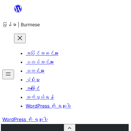
အကြောင်းအရာ
သို့
မြန်မာ | Burmese
ကျော်သွား
ရန်
အပြင်အဆင်များ
ပလပ်အင်များ
သတင်းများ
ပံ့ပိုးမှု
အကြောင်း
ဆက်သွယ်ရန်
WordPress ကို ရယူပါ
WordPress ကို ရယူပါ