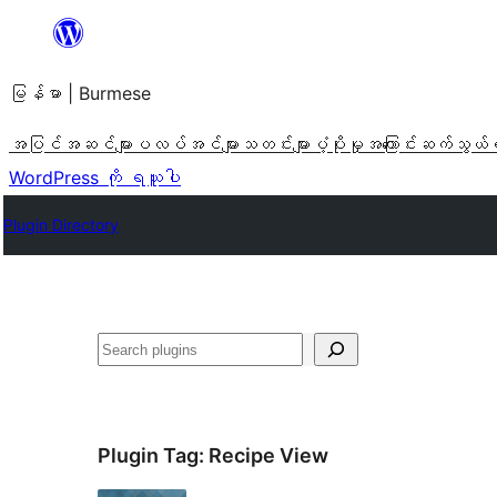
အကြောင်းအရာ
သို့
မြန်မာ | Burmese
ကျော်သွား
ရန်
အပြင်အဆင်များ
ပလပ်အင်များ
သတင်းများ
ပံ့ပိုးမှု
အကြောင်း
ဆက်သွယ်
WordPress ကို ရယူပါ
Plugin Directory
ရှာ
ပါ
Plugin Tag:
Recipe View