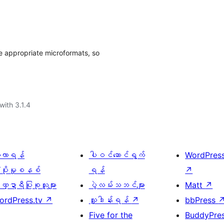
e appropriate microformats, so
with 3.1.4
ေ့လာရန်
ပါဝင်ဆောင်ရွက်
WordPres
့ပိုးမှုစနစ်
ရန်
↗
္ဍာရီပြုစုသူများ
ပွဲလမ်းသဘင်များ
Matt
↗
ordPress.tv
↗
လှူဒါန်းရန်
↗
bbPress
Five for the
BuddyPre