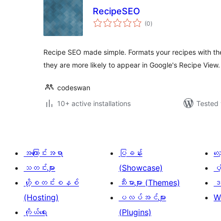
RecipeSEO
total
(0
)
ratings
Recipe SEO made simple. Formats your recipes with th
they are more likely to appear in Google's Recipe View.
codeswan
10+ active installations
Tested 
အကြောင်းအရာ
ပြခန်း
လ
သတင်းများ
(Showcase)
ပံ
ဟို့စတင်းစနစ်
သီးမားများ (Themes)
ဒဏ
(Hosting)
ပလပ်အင်များ
W
ကိုယ်ရေး
(Plugins)