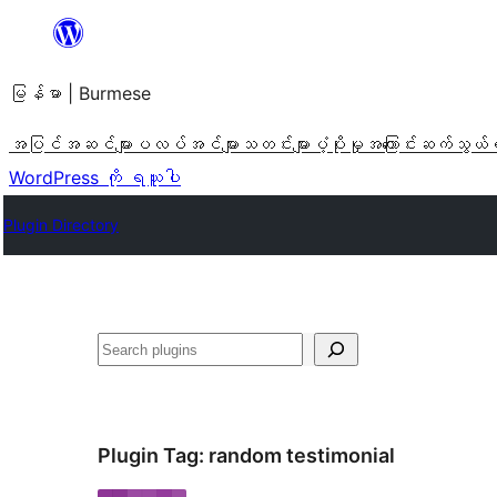
အကြောင်းအရာ
သို့
မြန်မာ | Burmese
ကျော်သွား
ရန်
အပြင်အဆင်များ
ပလပ်အင်များ
သတင်းများ
ပံ့ပိုးမှု
အကြောင်း
ဆက်သွယ်
WordPress ကို ရယူပါ
Plugin Directory
ရှာ
ပါ
Plugin Tag:
random testimonial