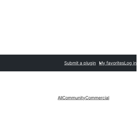
Submit a plugin
My favorites
Log in
All
Community
Commercial