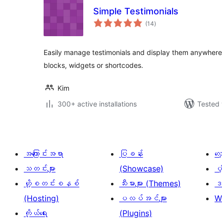
Simple Testimonials
total
(14
)
ratings
Easily manage testimonials and display them anywhere 
blocks, widgets or shortcodes.
Kim
300+ active installations
Tested 
အကြောင်းအရာ
ပြခန်း
လ
သတင်းများ
(Showcase)
ပံ
ဟို့စတင်းစနစ်
သီးမားများ (Themes)
ဒဏ
(Hosting)
ပလပ်အင်များ
W
ကိုယ်ရေး
(Plugins)