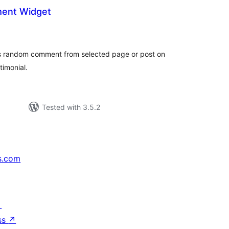
ent Widget
tal
tings
random comment from selected page or post on
timonial.
Tested with 3.5.2
s.com
↗
ss
↗