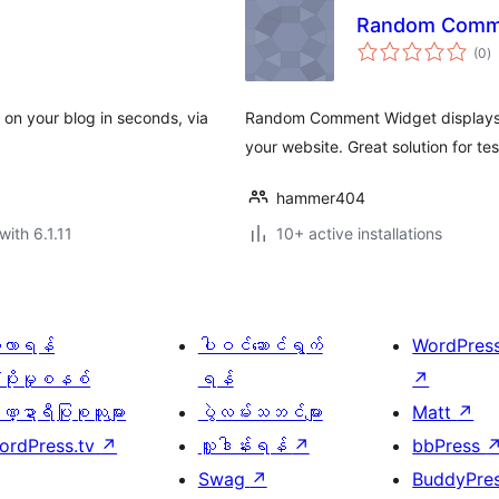
Random Comm
to
(0
)
ra
on your blog in seconds, via
Random Comment Widget displays 
your website. Great solution for tes
hammer404
with 6.1.11
10+ active installations
ေ့လာရန်
ပါဝင်ဆောင်ရွက်
WordPres
့ပိုးမှုစနစ်
ရန်
↗
္ဍာရီပြုစုသူများ
ပွဲလမ်းသဘင်များ
Matt
↗
ordPress.tv
↗
လှူဒါန်းရန်
↗
bbPress
Swag
↗
BuddyPre