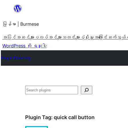
အကြောင်းအရာ
သို့
မြန်မာ | Burmese
ကျော်သွား
ရန်
အပြင်အဆင်များ
ပလပ်အင်များ
သတင်းများ
ပံ့ပိုးမှု
အကြောင်း
ဆက်သွယ်
WordPress ကို ရယူပါ
Plugin Directory
ရှာ
ပါ
Plugin Tag:
quick call button