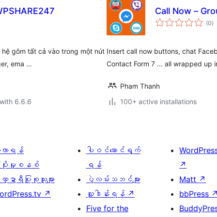
– WPSHARE247
Call Now – Gr
to
(0
)
ra
ên hệ gôm tất cả vào trong một nút
Insert call now buttons, chat Faceb
ger, ema …
Contact Form 7 … all wrapped up i
Pham Thanh
with 6.6.6
100+ active installations
ေ့လာရန်
ပါဝင်ဆောင်ရွက်
WordPres
့ပိုးမှုစနစ်
ရန်
↗
္ဍာရီပြုစုသူများ
ပွဲလမ်းသဘင်များ
Matt
↗
ordPress.tv
↗
လှူဒါန်းရန်
↗
bbPress
Five for the
BuddyPre