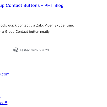
oup Contact Buttons – PHT Blog
tal
tings
ook, quick contact via Zalo, Viber, Skype, Line,
n a Group Contact button neatly …
Tested with 5.4.20
s.com
↗
ss
↗