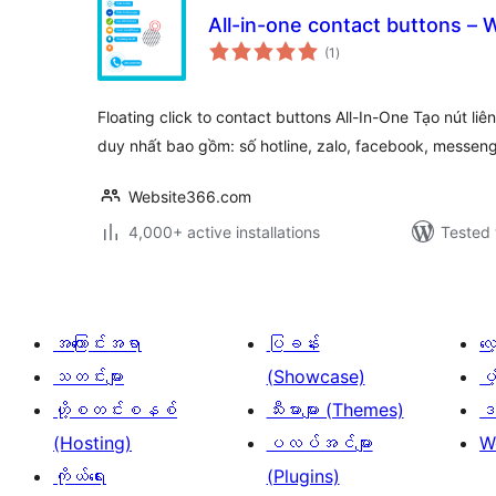
All-in-one contact buttons 
total
(1
)
ratings
Floating click to contact buttons All-In-One Tạo nút li
duy nhất bao gồm: số hotline, zalo, facebook, messen
Website366.com
4,000+ active installations
Tested 
အကြောင်းအရာ
ပြခန်း
လ
သတင်းများ
(Showcase)
ပံ
ဟို့စတင်းစနစ်
သီးမားများ (Themes)
ဒဏ
(Hosting)
ပလပ်အင်များ
W
ကိုယ်ရေး
(Plugins)