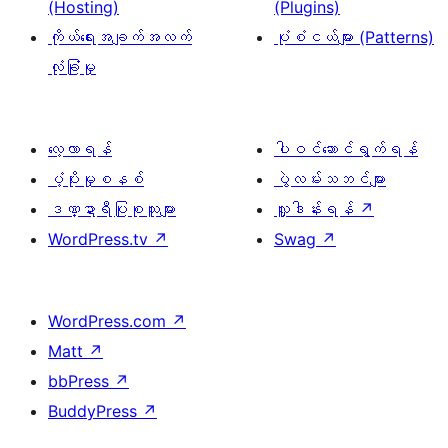
(Hosting)
(Plugins)
ကိုယ်ရေးအချက်အလက်
ပုံစံငယ်များ (Patterns)
လုံခြုံမှု
လေ့လာရန်
ပါဝင်ဆောင်ရွက်ရန်
ပံ့ပိုးမှုစနစ်
ပွဲလမ်းသဘင်များ
ဒဏ္ဍာရီပြုစုသူများ
လှူဒါန်းရန်
↗
WordPress.tv
↗
Swag
↗
WordPress.com
↗
Matt
↗
bbPress
↗
BuddyPress
↗