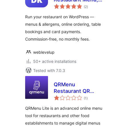
total
Online Ordering,
(2
)
ratings
Table Reservations
Run your restaurant on WordPress —
& POS
menus & allergens, online ordering, table
bookings and card payments.
Commission-free, no monthly fees.
weblevelup
50+ active installations
Tested with 7.0.3
QRMenu
Restaurant QR
total
Menu Lite
(1
)
ratings
QRMenu Lite is an advanced online menu
tool for restaurants and other food
establishments to manage digital menus