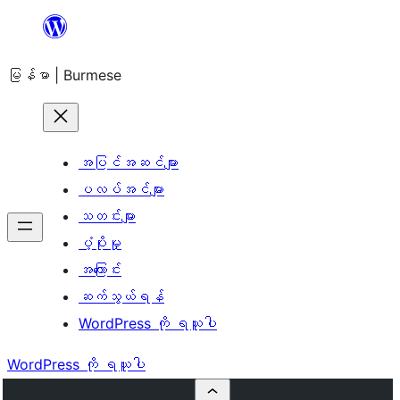
အကြောင်းအရာ
သို့
မြန်မာ | Burmese
ကျော်သွား
ရန်
အပြင်အဆင်များ
ပလပ်အင်များ
သတင်းများ
ပံ့ပိုးမှု
အကြောင်း
ဆက်သွယ်ရန်
WordPress ကို ရယူပါ
WordPress ကို ရယူပါ