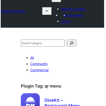
Submit a plugin
Plugin Directory
My favorites
Log in
ရှာ
ပါ
All
Community
Commercial
Plugin Tag:
qr menu
DineKit –
Restaurant Menu,