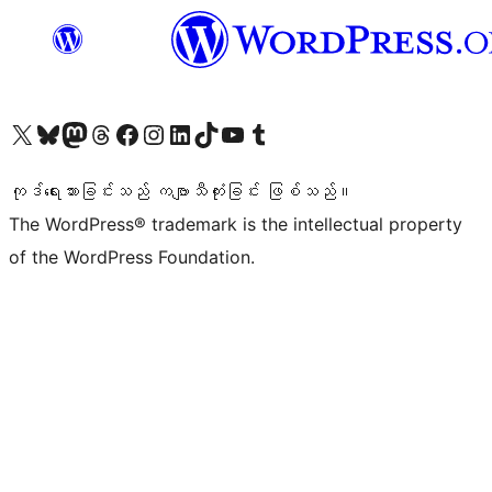
ကျွန်ုပ်တို့၏ X (ယခင် Twitter) အကောင့်သို့ သွားရောက်ကြည့်ရှုပါ
ကျွန်ုပ်တို့၏ Bluesky အကောင့်သို့ ဝင်ရောက်ကြည့်ရှုရန်
ကျွန်ုပ်တို့၏ Mastodon အကောင့်သို့ သွားရောက်ကြည့်ရှုပါ
ကျွန်ုပ်တို့၏ Threads အကောင့်သို့ ဝင်ရောက်ကြည့်ရှုရန်
ကျွန်ုပ်တို့၏ Facebook စာမျက်နှာသို့ သွားရောက်ကြည့်ရှုပါ
ကျွန်ုပ်တို့၏ Instagram အကောင့်သို့ သွားရောက်ကြည့်ရှုပါ
ကျွန်ုပ်တို့၏ LinkedIn အကောင့်သို့ သွားရောက်ကြည့်ရှုပါ
ကျွန်ုပ်တို့၏ TikTok အကောင့်သို့ ဝင်ရောက်ကြည့်ရှုရန်
ကျွန်ုပ်တို့၏ YouTube ချန်နယ်သို့ သွားရောက်ကြည့်ရှုပါ
ကျွန်ုပ်တို့၏ Tumblr အကောင့်သို့ ဝင်ရောက်ကြည့်ရှုရန်
ကုဒ်ရေးသားခြင်းသည် ကဗျာသီကုံးခြင်း ဖြစ်သည်။
The WordPress® trademark is the intellectual property
of the WordPress Foundation.