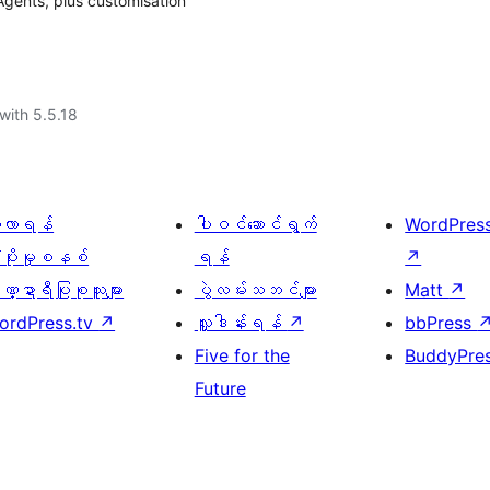
Agents, plus customisation
with 5.5.18
ေ့လာရန်
ပါဝင်ဆောင်ရွက်
WordPres
့ပိုးမှုစနစ်
ရန်
↗
္ဍာရီပြုစုသူများ
ပွဲလမ်းသဘင်များ
Matt
↗
ordPress.tv
↗
လှူဒါန်းရန်
↗
bbPress
Five for the
BuddyPre
Future