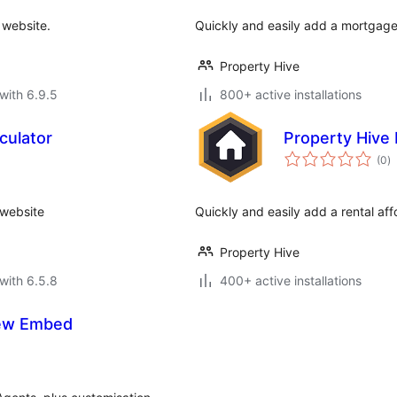
 website.
Quickly and easily add a mortgage 
Property Hive
with 6.9.5
800+ active installations
culator
Property Hive R
to
(0
)
ra
 website
Quickly and easily add a rental affo
Property Hive
with 6.5.8
400+ active installations
iew Embed