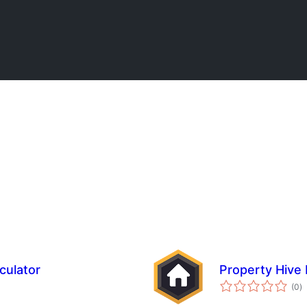
culator
Property Hive
to
(0
)
ra