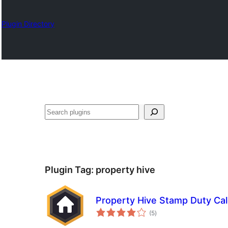
Plugin Directory
ရှာ
ပါ
Plugin Tag:
property hive
Property Hive Stamp Duty Cal
total
(5
)
ratings