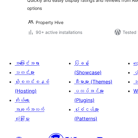
Quickly and easily display ratings and reviews from All
options
Property Hive
90+ active installations
Tested 
အကြောင်းအရာ
ပြခန်း
လ
သတင်းများ
(Showcase)
ပံ
ဟို့စတင်းစနစ်
သီးမားများ (Themes)
ဒဏ
(Hosting)
ပလပ်အင်များ
W
ကိုယ်ရေး
(Plugins)
အချက်အလက်
ပုံစံငယ်များ
လုံခြုံမှု
(Patterns)