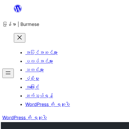
အကြောင်းအရာ
သို့
မြန်မာ | Burmese
ကျော်သွား
ရန်
အပြင်အဆင်များ
ပလပ်အင်များ
သတင်းများ
ပံ့ပိုးမှု
အကြောင်း
ဆက်သွယ်ရန်
WordPress ကို ရယူပါ
WordPress ကို ရယူပါ