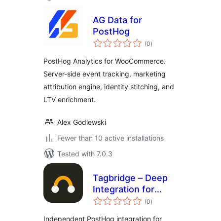
AG Data for
PostHog
total
(0
)
ratings
PostHog Analytics for WooCommerce.
Server-side event tracking, marketing
attribution engine, identity stitching, and
LTV enrichment.
Alex Godlewski
Fewer than 10 active installations
Tested with 7.0.3
Tagbridge – Deep
Integration for
total
PostHog
(0
)
ratings
Independent PostHog integration for