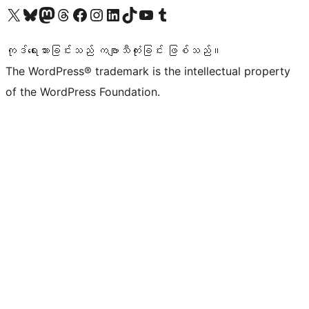
ကျွန်ုပ်တို့၏ X (ယခင် Twitter) အကောင့်သို့ သွားရောက်ကြည့်ရှုပါ
ကျွန်ုပ်တို့၏ Bluesky အကောင့်သို့ ဝင်ရောက်ကြည့်ရှုရန်
ကျွန်ုပ်တို့၏ Mastodon အကောင့်သို့ သွားရောက်ကြည့်ရှုပါ
ကျွန်ုပ်တို့၏ Threads အကောင့်သို့ ဝင်ရောက်ကြည့်ရှုရန်
ကျွန်ုပ်တို့၏ Facebook စာမျက်နှာသို့ သွားရောက်ကြည့်ရှုပါ
ကျွန်ုပ်တို့၏ Instagram အကောင့်သို့ သွားရောက်ကြည့်ရှုပါ
ကျွန်ုပ်တို့၏ LinkedIn အကောင့်သို့ သွားရောက်ကြည့်ရှုပါ
ကျွန်ုပ်တို့၏ TikTok အကောင့်သို့ ဝင်ရောက်ကြည့်ရှုရန်
ကျွန်ုပ်တို့၏ YouTube ချန်နယ်သို့ သွားရောက်ကြည့်ရှုပါ
ကျွန်ုပ်တို့၏ Tumblr အကောင့်သို့ ဝင်ရောက်ကြည့်ရှုရန်
ကုဒ်ရေးသားခြင်းသည် ကဗျာသီကုံးခြင်း ဖြစ်သည်။
The WordPress® trademark is the intellectual property
of the WordPress Foundation.