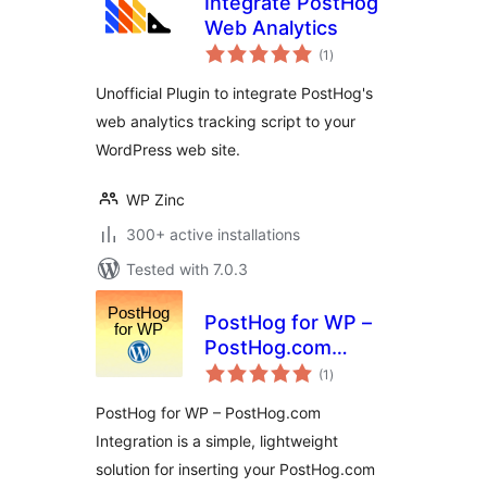
Integrate PostHog
Web Analytics
total
(1
)
ratings
Unofficial Plugin to integrate PostHog's
web analytics tracking script to your
WordPress web site.
WP Zinc
300+ active installations
Tested with 7.0.3
PostHog for WP –
PostHog.com
total
Integration
(1
)
ratings
PostHog for WP – PostHog.com
Integration is a simple, lightweight
solution for inserting your PostHog.com