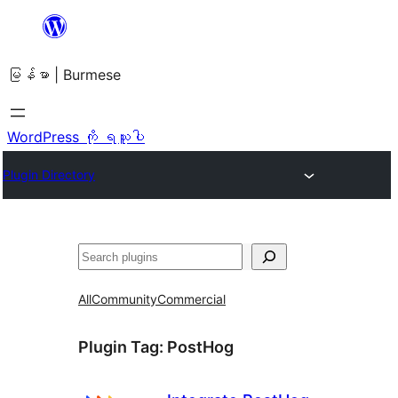
အကြောင်းအရာ
သို့
မြန်မာ | Burmese
ကျော်သွား
ရန်
WordPress ကို ရယူပါ
Plugin Directory
ရှာ
ပါ
All
Community
Commercial
Plugin Tag:
PostHog