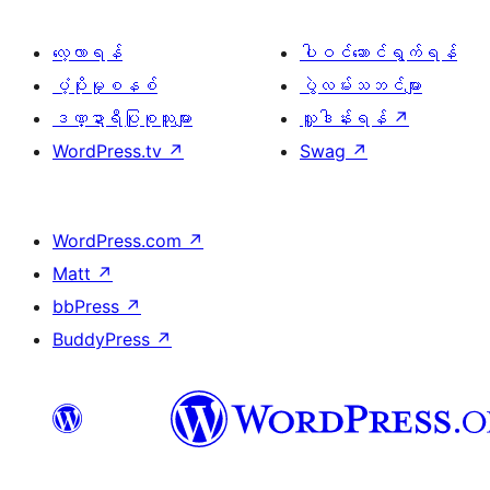
လေ့လာရန်
ပါဝင်ဆောင်ရွက်ရန်
ပံ့ပိုးမှုစနစ်
ပွဲလမ်းသဘင်များ
ဒဏ္ဍာရီပြုစုသူများ
လှူဒါန်းရန်
↗
WordPress.tv
↗
Swag
↗
WordPress.com
↗
Matt
↗
bbPress
↗
BuddyPress
↗