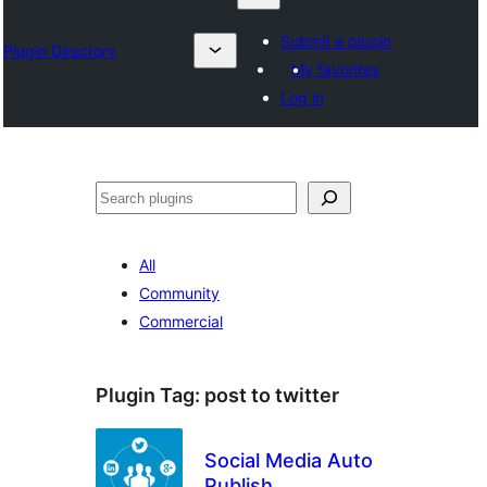
Submit a plugin
Plugin Directory
My favorites
Log in
ရှာ
ပါ
All
Community
Commercial
Plugin Tag:
post to twitter
Social Media Auto
Publish