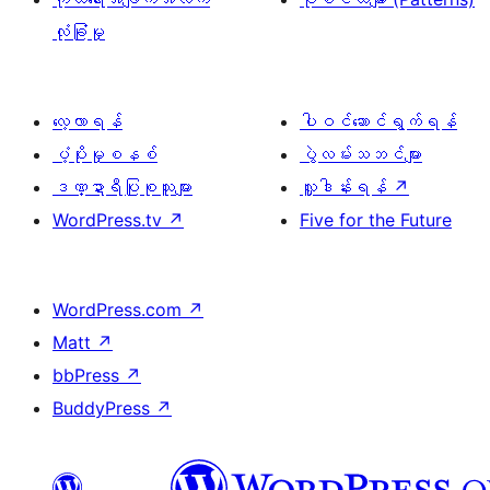
လုံခြုံမှု
လေ့လာရန်
ပါဝင်ဆောင်ရွက်ရန်
ပံ့ပိုးမှုစနစ်
ပွဲလမ်းသဘင်များ
ဒဏ္ဍာရီပြုစုသူများ
လှူဒါန်းရန်
↗
WordPress.tv
↗
Five for the Future
WordPress.com
↗
Matt
↗
bbPress
↗
BuddyPress
↗