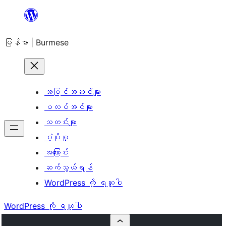
အကြောင်းအရာ
သို့
မြန်မာ | Burmese
ကျော်သွား
ရန်
အပြင်အဆင်များ
ပလပ်အင်များ
သတင်းများ
ပံ့ပိုးမှု
အကြောင်း
ဆက်သွယ်ရန်
WordPress ကို ရယူပါ
WordPress ကို ရယူပါ