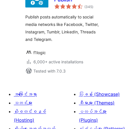
total
(345
)
ratings
Publish posts automatically to social
media networks like Facebook, Twitter,
Instagram, Tumblr, LinkedIn, Threads
and Telegram.
f1logic
6,000+ active installations
Tested with 7.0.3
အကြောင်းအရာ
ပြခန်း (Showcase)
သတင်းများ
သီးမားများ (Themes)
ဟို့စတင်းစနစ်
ပလပ်အင်များ
(Hosting)
(Plugins)
ကိုယ်ရေးအချက်အလက်
ပုံစံငယ်များ (Patterns)