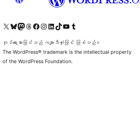
ကျွန်ုပ်တို့၏ X (ယခင် Twitter) အကောင့်သို့ သွားရောက်ကြည့်ရှုပါ
ကျွန်ုပ်တို့၏ Bluesky အကောင့်သို့ ဝင်ရောက်ကြည့်ရှုရန်
ကျွန်ုပ်တို့၏ Mastodon အကောင့်သို့ သွားရောက်ကြည့်ရှုပါ
ကျွန်ုပ်တို့၏ Threads အကောင့်သို့ ဝင်ရောက်ကြည့်ရှုရန်
ကျွန်ုပ်တို့၏ Facebook စာမျက်နှာသို့ သွားရောက်ကြည့်ရှုပါ
ကျွန်ုပ်တို့၏ Instagram အကောင့်သို့ သွားရောက်ကြည့်ရှုပါ
ကျွန်ုပ်တို့၏ LinkedIn အကောင့်သို့ သွားရောက်ကြည့်ရှုပါ
ကျွန်ုပ်တို့၏ TikTok အကောင့်သို့ ဝင်ရောက်ကြည့်ရှုရန်
ကျွန်ုပ်တို့၏ YouTube ချန်နယ်သို့ သွားရောက်ကြည့်ရှုပါ
ကျွန်ုပ်တို့၏ Tumblr အကောင့်သို့ ဝင်ရောက်ကြည့်ရှုရန်
ကုဒ်ရေးသားခြင်းသည် ကဗျာသီကုံးခြင်း ဖြစ်သည်။
The WordPress® trademark is the intellectual property
of the WordPress Foundation.