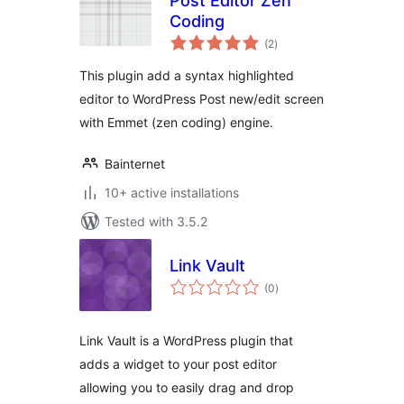
Post Editor Zen
Coding
total
(2
)
ratings
This plugin add a syntax highlighted
editor to WordPress Post new/edit screen
with Emmet (zen coding) engine.
Bainternet
10+ active installations
Tested with 3.5.2
Link Vault
total
(0
)
ratings
Link Vault is a WordPress plugin that
adds a widget to your post editor
allowing you to easily drag and drop