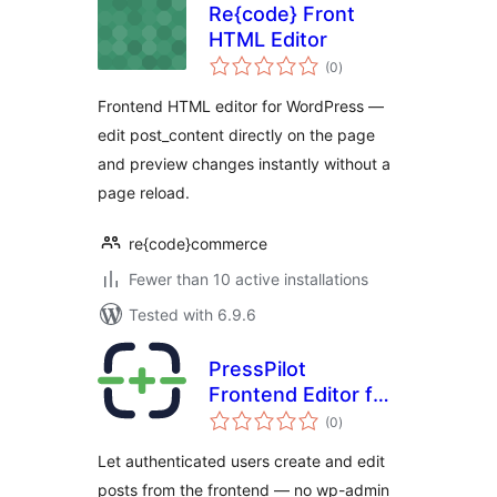
Re{code} Front
HTML Editor
total
(0
)
ratings
Frontend HTML editor for WordPress —
edit post_content directly on the page
and preview changes instantly without a
page reload.
re{code}commerce
Fewer than 10 active installations
Tested with 6.9.6
PressPilot
Frontend Editor for
total
Avada
(0
)
ratings
Let authenticated users create and edit
posts from the frontend — no wp-admin