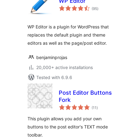
WP Editor
total
(95
)
ratings
WP Editor is a plugin for WordPress that
replaces the default plugin and theme
editors as well as the page/post editor.
benjaminprojas
20,000+ active installations
Tested with 6.9.6
Post Editor Buttons
Fork
total
(11
)
ratings
This plugin allows you add your own
buttons to the post editor's TEXT mode
toolbar.