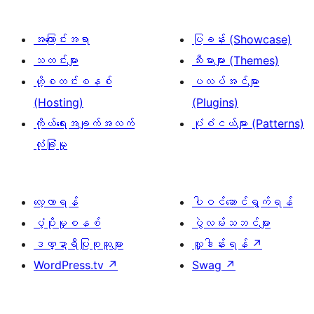
အကြောင်းအရာ
ပြခန်း (Showcase)
သတင်းများ
သီးမားများ (Themes)
ဟို့စတင်းစနစ်
ပလပ်အင်များ
(Hosting)
(Plugins)
ကိုယ်ရေးအချက်အလက်
ပုံစံငယ်များ (Patterns)
လုံခြုံမှု
လေ့လာရန်
ပါဝင်ဆောင်ရွက်ရန်
ပံ့ပိုးမှုစနစ်
ပွဲလမ်းသဘင်များ
ဒဏ္ဍာရီပြုစုသူများ
လှူဒါန်းရန်
↗
WordPress.tv
↗
Swag
↗