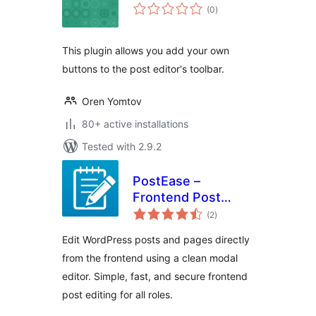
total
(0
)
ratings
This plugin allows you add your own
buttons to the post editor's toolbar.
Oren Yomtov
80+ active installations
Tested with 2.9.2
PostEase –
Frontend Post
total
Editor & Inline
(2
)
ratings
Content Editing for
Edit WordPress posts and pages directly
WordPress
from the frontend using a clean modal
editor. Simple, fast, and secure frontend
post editing for all roles.