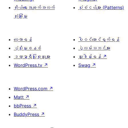
ကိုယ်ရေးအချက်အလက်
ပုံစံငယ်များ (Patterns)
လုံခြုံမှု
လေ့လာရန်
ပါဝင်ဆောင်ရွက်ရန်
ပံ့ပိုးမှုစနစ်
ပွဲလမ်းသဘင်များ
ဒဏ္ဍာရီပြုစုသူများ
လှူဒါန်းရန်
↗
WordPress.tv
↗
Swag
↗
WordPress.com
↗
Matt
↗
bbPress
↗
BuddyPress
↗