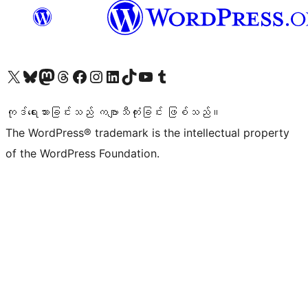
ကျွန်ုပ်တို့၏ X (ယခင် Twitter) အကောင့်သို့ သွားရောက်ကြည့်ရှုပါ
ကျွန်ုပ်တို့၏ Bluesky အကောင့်သို့ ဝင်ရောက်ကြည့်ရှုရန်
ကျွန်ုပ်တို့၏ Mastodon အကောင့်သို့ သွားရောက်ကြည့်ရှုပါ
ကျွန်ုပ်တို့၏ Threads အကောင့်သို့ ဝင်ရောက်ကြည့်ရှုရန်
ကျွန်ုပ်တို့၏ Facebook စာမျက်နှာသို့ သွားရောက်ကြည့်ရှုပါ
ကျွန်ုပ်တို့၏ Instagram အကောင့်သို့ သွားရောက်ကြည့်ရှုပါ
ကျွန်ုပ်တို့၏ LinkedIn အကောင့်သို့ သွားရောက်ကြည့်ရှုပါ
ကျွန်ုပ်တို့၏ TikTok အကောင့်သို့ ဝင်ရောက်ကြည့်ရှုရန်
ကျွန်ုပ်တို့၏ YouTube ချန်နယ်သို့ သွားရောက်ကြည့်ရှုပါ
ကျွန်ုပ်တို့၏ Tumblr အကောင့်သို့ ဝင်ရောက်ကြည့်ရှုရန်
ကုဒ်ရေးသားခြင်းသည် ကဗျာသီကုံးခြင်း ဖြစ်သည်။
The WordPress® trademark is the intellectual property
of the WordPress Foundation.