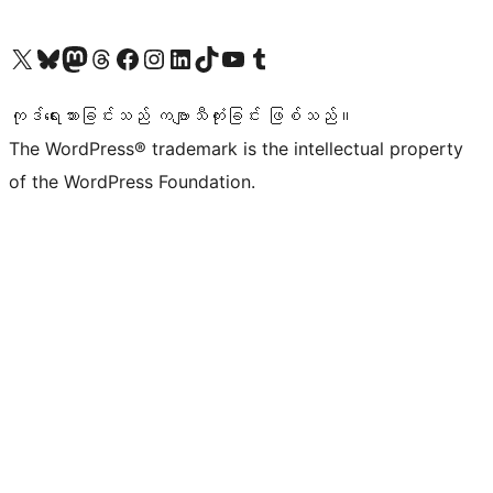
ကျွန်ုပ်တို့၏ X (ယခင် Twitter) အကောင့်သို့ သွားရောက်ကြည့်ရှုပါ
ကျွန်ုပ်တို့၏ Bluesky အကောင့်သို့ ဝင်ရောက်ကြည့်ရှုရန်
ကျွန်ုပ်တို့၏ Mastodon အကောင့်သို့ သွားရောက်ကြည့်ရှုပါ
ကျွန်ုပ်တို့၏ Threads အကောင့်သို့ ဝင်ရောက်ကြည့်ရှုရန်
ကျွန်ုပ်တို့၏ Facebook စာမျက်နှာသို့ သွားရောက်ကြည့်ရှုပါ
ကျွန်ုပ်တို့၏ Instagram အကောင့်သို့ သွားရောက်ကြည့်ရှုပါ
ကျွန်ုပ်တို့၏ LinkedIn အကောင့်သို့ သွားရောက်ကြည့်ရှုပါ
ကျွန်ုပ်တို့၏ TikTok အကောင့်သို့ ဝင်ရောက်ကြည့်ရှုရန်
ကျွန်ုပ်တို့၏ YouTube ချန်နယ်သို့ သွားရောက်ကြည့်ရှုပါ
ကျွန်ုပ်တို့၏ Tumblr အကောင့်သို့ ဝင်ရောက်ကြည့်ရှုရန်
ကုဒ်ရေးသားခြင်းသည် ကဗျာသီကုံးခြင်း ဖြစ်သည်။
The WordPress® trademark is the intellectual property
of the WordPress Foundation.