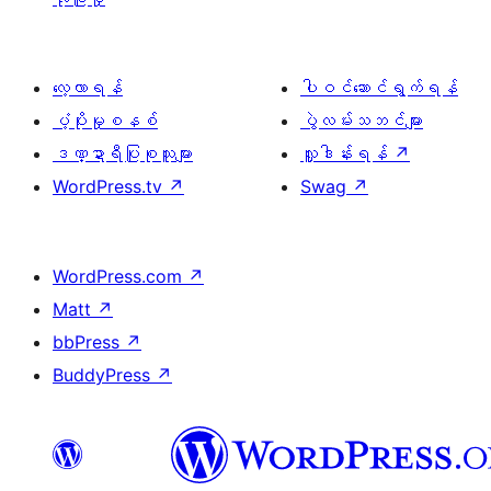
လေ့လာရန်
ပါဝင်ဆောင်ရွက်ရန်
ပံ့ပိုးမှုစနစ်
ပွဲလမ်းသဘင်များ
ဒဏ္ဍာရီပြုစုသူများ
လှူဒါန်းရန်
↗
WordPress.tv
↗
Swag
↗
WordPress.com
↗
Matt
↗
bbPress
↗
BuddyPress
↗