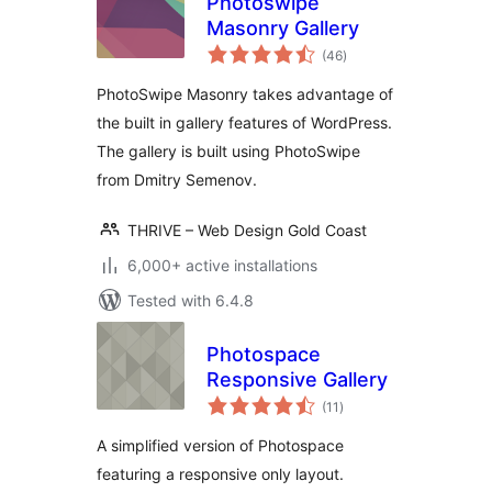
Photoswipe
Masonry Gallery
total
(46
)
ratings
PhotoSwipe Masonry takes advantage of
the built in gallery features of WordPress.
The gallery is built using PhotoSwipe
from Dmitry Semenov.
THRIVE – Web Design Gold Coast
6,000+ active installations
Tested with 6.4.8
Photospace
Responsive Gallery
total
(11
)
ratings
A simplified version of Photospace
featuring a responsive only layout.