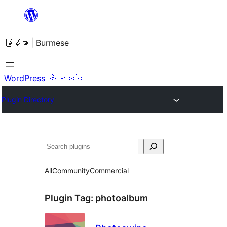
အကြောင်းအရာ
သို့
မြန်မာ | Burmese
ကျော်သွား
ရန်
WordPress ကို ရယူပါ
Plugin Directory
ရှာ
ပါ
All
Community
Commercial
Plugin Tag:
photoalbum