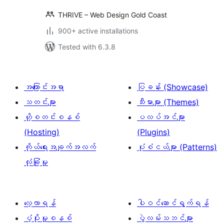
THRIVE – Web Design Gold Coast
900+ active installations
Tested with 6.3.8
အကြောင်းအရာ
ပြခန်း (Showcase)
သတင်းများ
သီးမားများ (Themes)
ဟို့စတင်းစနစ်
ပလပ်အင်များ
(Hosting)
(Plugins)
ကိုယ်ရေးအချက်အလက်
ပုံစံငယ်များ (Patterns)
လုံခြုံမှု
လေ့လာရန်
ပါဝင်ဆောင်ရွက်ရန်
ပံ့ပိုးမှုစနစ်
ပွဲလမ်းသဘင်များ