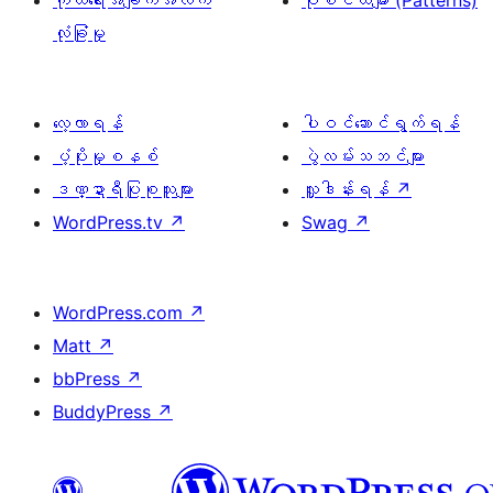
ကိုယ်ရေးအချက်အလက်
ပုံစံငယ်များ (Patterns)
လုံခြုံမှု
လေ့လာရန်
ပါဝင်ဆောင်ရွက်ရန်
ပံ့ပိုးမှုစနစ်
ပွဲလမ်းသဘင်များ
ဒဏ္ဍာရီပြုစုသူများ
လှူဒါန်းရန်
↗
WordPress.tv
↗
Swag
↗
WordPress.com
↗
Matt
↗
bbPress
↗
BuddyPress
↗