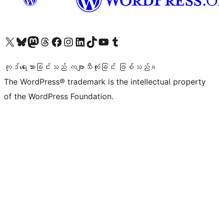
ကျွန်ုပ်တို့၏ X (ယခင် Twitter) အကောင့်သို့ သွားရောက်ကြည့်ရှုပါ
ကျွန်ုပ်တို့၏ Bluesky အကောင့်သို့ ဝင်ရောက်ကြည့်ရှုရန်
ကျွန်ုပ်တို့၏ Mastodon အကောင့်သို့ သွားရောက်ကြည့်ရှုပါ
ကျွန်ုပ်တို့၏ Threads အကောင့်သို့ ဝင်ရောက်ကြည့်ရှုရန်
ကျွန်ုပ်တို့၏ Facebook စာမျက်နှာသို့ သွားရောက်ကြည့်ရှုပါ
ကျွန်ုပ်တို့၏ Instagram အကောင့်သို့ သွားရောက်ကြည့်ရှုပါ
ကျွန်ုပ်တို့၏ LinkedIn အကောင့်သို့ သွားရောက်ကြည့်ရှုပါ
ကျွန်ုပ်တို့၏ TikTok အကောင့်သို့ ဝင်ရောက်ကြည့်ရှုရန်
ကျွန်ုပ်တို့၏ YouTube ချန်နယ်သို့ သွားရောက်ကြည့်ရှုပါ
ကျွန်ုပ်တို့၏ Tumblr အကောင့်သို့ ဝင်ရောက်ကြည့်ရှုရန်
ကုဒ်ရေးသားခြင်းသည် ကဗျာသီကုံးခြင်း ဖြစ်သည်။
The WordPress® trademark is the intellectual property
of the WordPress Foundation.