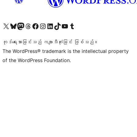
ကျွန်ုပ်တို့၏ X (ယခင် Twitter) အကောင့်သို့ သွားရောက်ကြည့်ရှုပါ
ကျွန်ုပ်တို့၏ Bluesky အကောင့်သို့ ဝင်ရောက်ကြည့်ရှုရန်
ကျွန်ုပ်တို့၏ Mastodon အကောင့်သို့ သွားရောက်ကြည့်ရှုပါ
ကျွန်ုပ်တို့၏ Threads အကောင့်သို့ ဝင်ရောက်ကြည့်ရှုရန်
ကျွန်ုပ်တို့၏ Facebook စာမျက်နှာသို့ သွားရောက်ကြည့်ရှုပါ
ကျွန်ုပ်တို့၏ Instagram အကောင့်သို့ သွားရောက်ကြည့်ရှုပါ
ကျွန်ုပ်တို့၏ LinkedIn အကောင့်သို့ သွားရောက်ကြည့်ရှုပါ
ကျွန်ုပ်တို့၏ TikTok အကောင့်သို့ ဝင်ရောက်ကြည့်ရှုရန်
ကျွန်ုပ်တို့၏ YouTube ချန်နယ်သို့ သွားရောက်ကြည့်ရှုပါ
ကျွန်ုပ်တို့၏ Tumblr အကောင့်သို့ ဝင်ရောက်ကြည့်ရှုရန်
ကုဒ်ရေးသားခြင်းသည် ကဗျာသီကုံးခြင်း ဖြစ်သည်။
The WordPress® trademark is the intellectual property
of the WordPress Foundation.