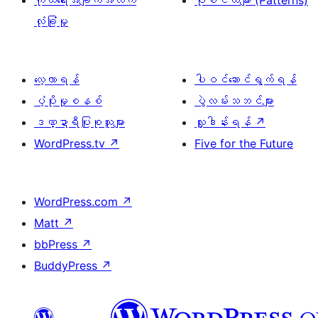
ကိုယ်ရေးအချက်အလက်
ပုံစံငယ်များ (Patterns)
လုံခြုံမှု
လေ့လာရန်
ပါဝင်ဆောင်ရွက်ရန်
ပံ့ပိုးမှုစနစ်
ပွဲလမ်းသဘင်များ
ဒဏ္ဍာရီပြုစုသူများ
လှူဒါန်းရန်
↗
WordPress.tv
↗
Five for the Future
WordPress.com
↗
Matt
↗
bbPress
↗
BuddyPress
↗