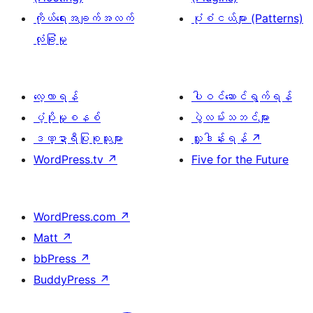
ကိုယ်ရေးအချက်အလက်
ပုံစံငယ်များ (Patterns)
လုံခြုံမှု
လေ့လာရန်
ပါဝင်ဆောင်ရွက်ရန်
ပံ့ပိုးမှုစနစ်
ပွဲလမ်းသဘင်များ
ဒဏ္ဍာရီပြုစုသူများ
လှူဒါန်းရန်
↗
WordPress.tv
↗
Five for the Future
WordPress.com
↗
Matt
↗
bbPress
↗
BuddyPress
↗