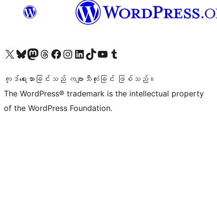
ကျွန်ုပ်တို့၏ X (ယခင် Twitter) အကောင့်သို့ သွားရောက်ကြည့်ရှုပါ
ကျွန်ုပ်တို့၏ Bluesky အကောင့်သို့ ဝင်ရောက်ကြည့်ရှုရန်
ကျွန်ုပ်တို့၏ Mastodon အကောင့်သို့ သွားရောက်ကြည့်ရှုပါ
ကျွန်ုပ်တို့၏ Threads အကောင့်သို့ ဝင်ရောက်ကြည့်ရှုရန်
ကျွန်ုပ်တို့၏ Facebook စာမျက်နှာသို့ သွားရောက်ကြည့်ရှုပါ
ကျွန်ုပ်တို့၏ Instagram အကောင့်သို့ သွားရောက်ကြည့်ရှုပါ
ကျွန်ုပ်တို့၏ LinkedIn အကောင့်သို့ သွားရောက်ကြည့်ရှုပါ
ကျွန်ုပ်တို့၏ TikTok အကောင့်သို့ ဝင်ရောက်ကြည့်ရှုရန်
ကျွန်ုပ်တို့၏ YouTube ချန်နယ်သို့ သွားရောက်ကြည့်ရှုပါ
ကျွန်ုပ်တို့၏ Tumblr အကောင့်သို့ ဝင်ရောက်ကြည့်ရှုရန်
ကုဒ်ရေးသားခြင်းသည် ကဗျာသီကုံးခြင်း ဖြစ်သည်။
The WordPress® trademark is the intellectual property
of the WordPress Foundation.