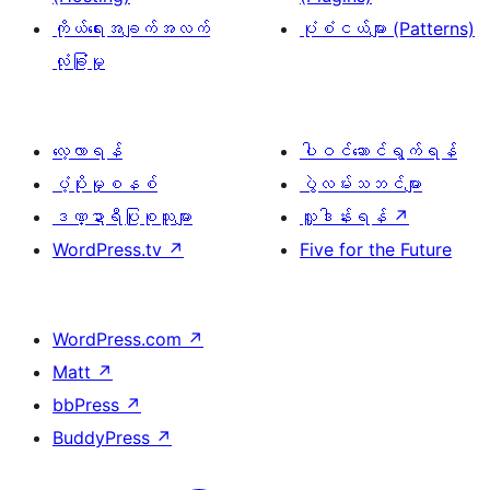
ကိုယ်ရေးအချက်အလက်
ပုံစံငယ်များ (Patterns)
လုံခြုံမှု
လေ့လာရန်
ပါဝင်ဆောင်ရွက်ရန်
ပံ့ပိုးမှုစနစ်
ပွဲလမ်းသဘင်များ
ဒဏ္ဍာရီပြုစုသူများ
လှူဒါန်းရန်
↗
WordPress.tv
↗
Five for the Future
WordPress.com
↗
Matt
↗
bbPress
↗
BuddyPress
↗