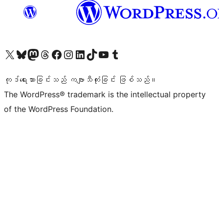
ကျွန်ုပ်တို့၏ X (ယခင် Twitter) အကောင့်သို့ သွားရောက်ကြည့်ရှုပါ
ကျွန်ုပ်တို့၏ Bluesky အကောင့်သို့ ဝင်ရောက်ကြည့်ရှုရန်
ကျွန်ုပ်တို့၏ Mastodon အကောင့်သို့ သွားရောက်ကြည့်ရှုပါ
ကျွန်ုပ်တို့၏ Threads အကောင့်သို့ ဝင်ရောက်ကြည့်ရှုရန်
ကျွန်ုပ်တို့၏ Facebook စာမျက်နှာသို့ သွားရောက်ကြည့်ရှုပါ
ကျွန်ုပ်တို့၏ Instagram အကောင့်သို့ သွားရောက်ကြည့်ရှုပါ
ကျွန်ုပ်တို့၏ LinkedIn အကောင့်သို့ သွားရောက်ကြည့်ရှုပါ
ကျွန်ုပ်တို့၏ TikTok အကောင့်သို့ ဝင်ရောက်ကြည့်ရှုရန်
ကျွန်ုပ်တို့၏ YouTube ချန်နယ်သို့ သွားရောက်ကြည့်ရှုပါ
ကျွန်ုပ်တို့၏ Tumblr အကောင့်သို့ ဝင်ရောက်ကြည့်ရှုရန်
ကုဒ်ရေးသားခြင်းသည် ကဗျာသီကုံးခြင်း ဖြစ်သည်။
The WordPress® trademark is the intellectual property
of the WordPress Foundation.