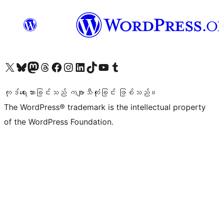
ကျွန်ုပ်တို့၏ X (ယခင် Twitter) အကောင့်သို့ သွားရောက်ကြည့်ရှုပါ
ကျွန်ုပ်တို့၏ Bluesky အကောင့်သို့ ဝင်ရောက်ကြည့်ရှုရန်
ကျွန်ုပ်တို့၏ Mastodon အကောင့်သို့ သွားရောက်ကြည့်ရှုပါ
ကျွန်ုပ်တို့၏ Threads အကောင့်သို့ ဝင်ရောက်ကြည့်ရှုရန်
ကျွန်ုပ်တို့၏ Facebook စာမျက်နှာသို့ သွားရောက်ကြည့်ရှုပါ
ကျွန်ုပ်တို့၏ Instagram အကောင့်သို့ သွားရောက်ကြည့်ရှုပါ
ကျွန်ုပ်တို့၏ LinkedIn အကောင့်သို့ သွားရောက်ကြည့်ရှုပါ
ကျွန်ုပ်တို့၏ TikTok အကောင့်သို့ ဝင်ရောက်ကြည့်ရှုရန်
ကျွန်ုပ်တို့၏ YouTube ချန်နယ်သို့ သွားရောက်ကြည့်ရှုပါ
ကျွန်ုပ်တို့၏ Tumblr အကောင့်သို့ ဝင်ရောက်ကြည့်ရှုရန်
ကုဒ်ရေးသားခြင်းသည် ကဗျာသီကုံးခြင်း ဖြစ်သည်။
The WordPress® trademark is the intellectual property
of the WordPress Foundation.