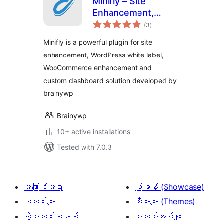
Minifly – Site
Enhancement,
total
White Label and
(3
)
ratings
Custom Dashboard
Minifly is a powerful plugin for site
Solution
enhancement, WordPress white label,
WooCommerce enhancement and
custom dashboard solution developed by
brainywp
Brainywp
10+ active installations
Tested with 7.0.3
အကြောင်းအရာ
ပြခန်း (Showcase)
သတင်းများ
သီးမားများ (Themes)
ဟို့စတင်းစနစ်
ပလပ်အင်များ