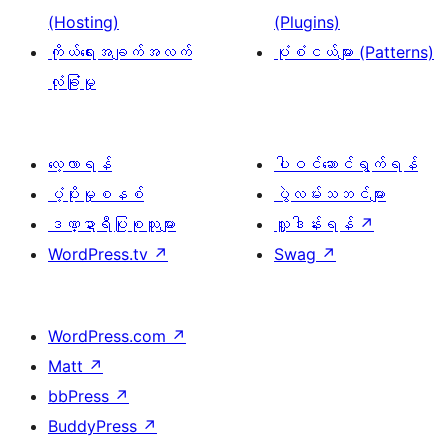
(Hosting)
(Plugins)
ကိုယ်ရေးအချက်အလက်
ပုံစံငယ်များ (Patterns)
လုံခြုံမှု
လေ့လာရန်
ပါဝင်ဆောင်ရွက်ရန်
ပံ့ပိုးမှုစနစ်
ပွဲလမ်းသဘင်များ
ဒဏ္ဍာရီပြုစုသူများ
လှူဒါန်းရန်
↗
WordPress.tv
↗
Swag
↗
WordPress.com
↗
Matt
↗
bbPress
↗
BuddyPress
↗