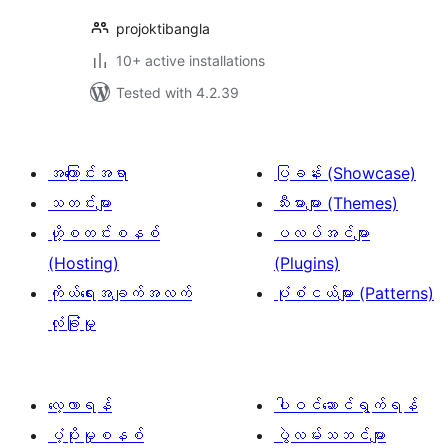
projoktibangla
10+ active installations
Tested with 4.2.39
အကြောင်းအရာ
ပြခန်း (Showcase)
သတင်းများ
သီးမားများ (Themes)
ဟို့စတင်းစနစ်
ပလပ်အင်များ
(Hosting)
(Plugins)
ကိုယ်ရေးအချက်အလက်
ပုံစံငယ်များ (Patterns)
လုံခြုံမှု
လေ့လာရန်
ပါဝင်ဆောင်ရွက်ရန်
ပံ့ပိုးမှုစနစ်
ပွဲလမ်းသဘင်များ