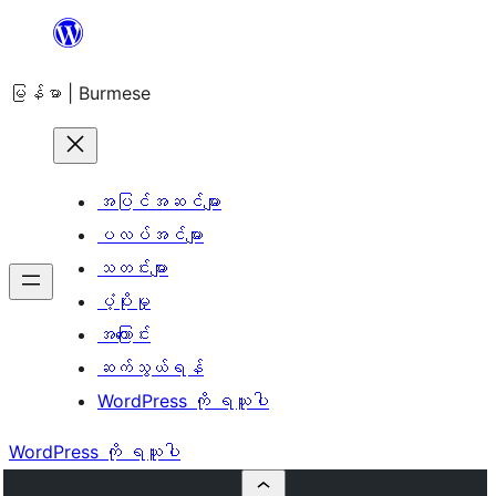
အကြောင်းအရာ
သို့
မြန်မာ | Burmese
ကျော်သွား
ရန်
အပြင်အဆင်များ
ပလပ်အင်များ
သတင်းများ
ပံ့ပိုးမှု
အကြောင်း
ဆက်သွယ်ရန်
WordPress ကို ရယူပါ
WordPress ကို ရယူပါ