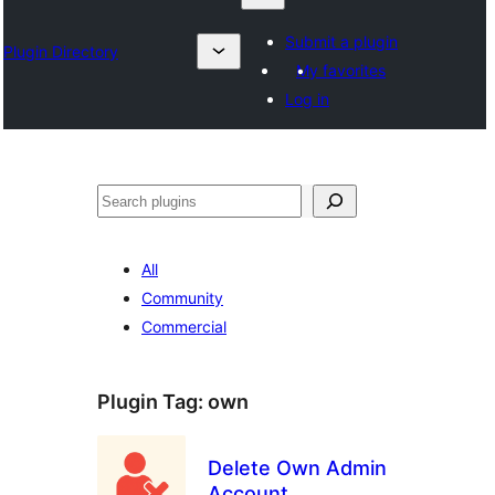
Submit a plugin
Plugin Directory
My favorites
Log in
ရှာ
ပါ
All
Community
Commercial
Plugin Tag:
own
Delete Own Admin
Account