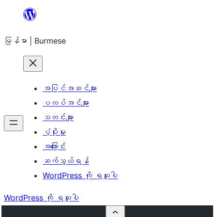
အကြောင်းအရာ
သို့
မြန်မာ | Burmese
ကျော်သွား
ရန်
အပြင်အဆင်များ
ပလပ်အင်များ
သတင်းများ
ပံ့ပိုးမှု
အကြောင်း
ဆက်သွယ်ရန်
WordPress ကို ရယူပါ
WordPress ကို ရယူပါ