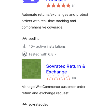
total
(1
)
ratings
Automate returns/exchanges and protect
orders with real-time tracking and
comprehensive coverage.
seelinc
40+ active installations
Tested with 6.8.7
Sovratec Return &
Exchange
total
(0
)
ratings
Manage WooCommerce customer order
return and exchange request.
sovratecdev