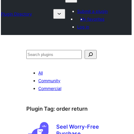
Submit a plugin
Plugin Directory
My favorites
Log in
ရှာ
ပါ
All
Community
Commercial
Plugin Tag:
order return
Seel Worry-Free
Purchase