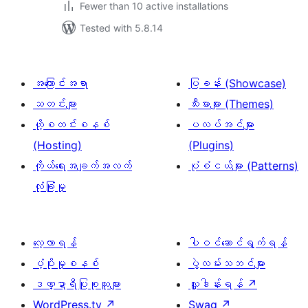
Fewer than 10 active installations
Tested with 5.8.14
အကြောင်းအရာ
ပြခန်း (Showcase)
သတင်းများ
သီးမားများ (Themes)
ဟို့စတင်းစနစ်
ပလပ်အင်များ
(Hosting)
(Plugins)
ကိုယ်ရေးအချက်အလက်
ပုံစံငယ်များ (Patterns)
လုံခြုံမှု
လေ့လာရန်
ပါဝင်ဆောင်ရွက်ရန်
ပံ့ပိုးမှုစနစ်
ပွဲလမ်းသဘင်များ
ဒဏ္ဍာရီပြုစုသူများ
လှူဒါန်းရန်
↗
WordPress.tv
↗
Swag
↗