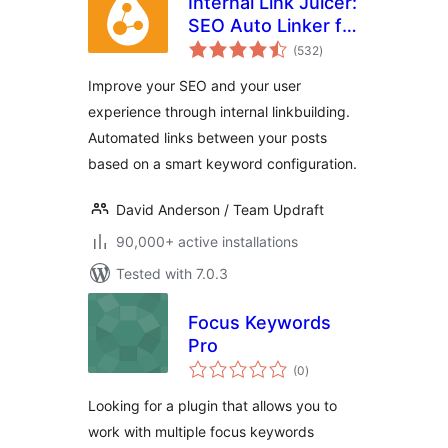
Internal Link Juicer:
SEO Auto Linker for
total
WordPress
(532
)
ratings
Improve your SEO and your user
experience through internal linkbuilding.
Automated links between your posts
based on a smart keyword configuration.
David Anderson / Team Updraft
90,000+ active installations
Tested with 7.0.3
Focus Keywords
Pro
total
(0
)
ratings
Looking for a plugin that allows you to
work with multiple focus keywords