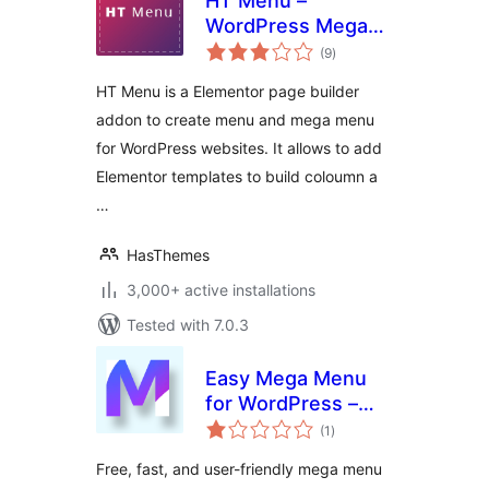
HT Menu –
WordPress Mega
total
Menu Builder for
(9
)
ratings
Elementor
HT Menu is a Elementor page builder
addon to create menu and mega menu
for WordPress websites. It allows to add
Elementor templates to build coloumn a
…
HasThemes
3,000+ active installations
Tested with 7.0.3
Easy Mega Menu
for WordPress –
total
ThemeHunk
(1
)
ratings
Free, fast, and user-friendly mega menu