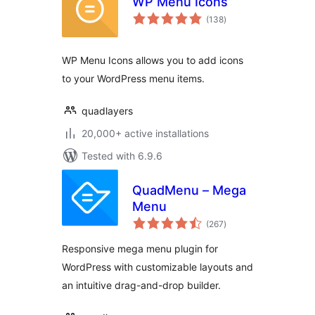
WP Menu Icons
total
(138
)
ratings
WP Menu Icons allows you to add icons
to your WordPress menu items.
quadlayers
20,000+ active installations
Tested with 6.9.6
QuadMenu – Mega
Menu
total
(267
)
ratings
Responsive mega menu plugin for
WordPress with customizable layouts and
an intuitive drag-and-drop builder.