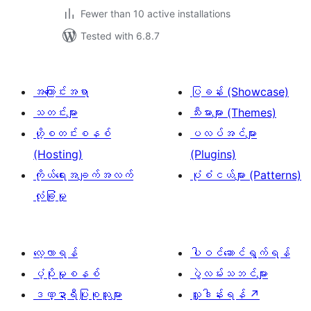
Fewer than 10 active installations
Tested with 6.8.7
အကြောင်းအရာ
ပြခန်း (Showcase)
သတင်းများ
သီးမားများ (Themes)
ဟို့စတင်းစနစ်
ပလပ်အင်များ
(Hosting)
(Plugins)
ကိုယ်ရေးအချက်အလက်
ပုံစံငယ်များ (Patterns)
လုံခြုံမှု
လေ့လာရန်
ပါဝင်ဆောင်ရွက်ရန်
ပံ့ပိုးမှုစနစ်
ပွဲလမ်းသဘင်များ
ဒဏ္ဍာရီပြုစုသူများ
လှူဒါန်းရန်
↗