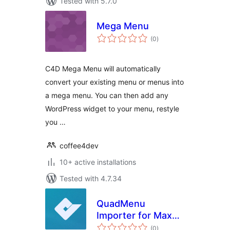
Tested with 5.7.0
Mega Menu
total
(0
)
ratings
C4D Mega Menu will automatically
convert your existing menu or menus into
a mega menu. You can then add any
WordPress widget to your menu, restyle
you …
coffee4dev
10+ active installations
Tested with 4.7.34
QuadMenu
Importer for Max
total
Mega Menu
(0
)