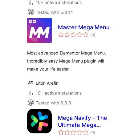
10+ active installations
Tested with 5.8.14
Master Mega Menu
total
(0
)
ratings
Most advanced Elementor Mega Menu.
Incredibly easy Mega Menu plugin will
make your life easier.
Liton Arefin
10+ active installations
Tested with 6.3.9
Mega Navify – The
Ultimate Mega
total
Menu
(0
)
ratings