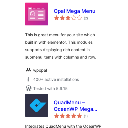
Opal Mega Menu
total
(2
)
ratings
This is great menu for your site which
built in with elementor. This modules
supports displaying rich content in
submenu items with columns and row.
wpopal
400+ active installations
Tested with 5.9.15
QuadMenu –
OceanWP Mega
total
Menu
(1
)
ratings
Integrates QuadMenu with the OceanWP