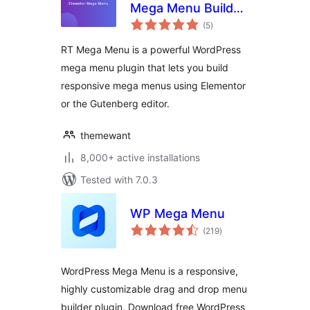
Mega Menu Builder
total
for Elementor &
(5
)
ratings
Gutenberg
RT Mega Menu is a powerful WordPress
mega menu plugin that lets you build
responsive mega menus using Elementor
or the Gutenberg editor.
themewant
8,000+ active installations
Tested with 7.0.3
WP Mega Menu
total
(219
)
ratings
WordPress Mega Menu is a responsive,
highly customizable drag and drop menu
builder plugin. Download free WordPress