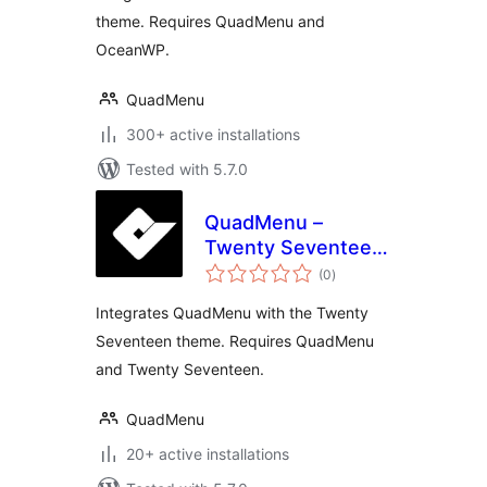
theme. Requires QuadMenu and
OceanWP.
QuadMenu
300+ active installations
Tested with 5.7.0
QuadMenu –
Twenty Seventeen
total
Mega Menu
(0
)
ratings
Integrates QuadMenu with the Twenty
Seventeen theme. Requires QuadMenu
and Twenty Seventeen.
QuadMenu
20+ active installations