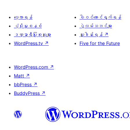
လေ့လာရန်
ပါဝင်ဆောင်ရွက်ရန်
ပံ့ပိုးမှုစနစ်
ပွဲလမ်းသဘင်များ
ဒဏ္ဍာရီပြုစုသူများ
လှူဒါန်းရန်
↗
WordPress.tv
↗
Five for the Future
WordPress.com
↗
Matt
↗
bbPress
↗
BuddyPress
↗