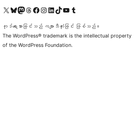
ကျွန်ုပ်တို့၏ X (ယခင် Twitter) အကောင့်သို့ သွားရောက်ကြည့်ရှုပါ
ကျွန်ုပ်တို့၏ Bluesky အကောင့်သို့ ဝင်ရောက်ကြည့်ရှုရန်
ကျွန်ုပ်တို့၏ Mastodon အကောင့်သို့ သွားရောက်ကြည့်ရှုပါ
ကျွန်ုပ်တို့၏ Threads အကောင့်သို့ ဝင်ရောက်ကြည့်ရှုရန်
ကျွန်ုပ်တို့၏ Facebook စာမျက်နှာသို့ သွားရောက်ကြည့်ရှုပါ
ကျွန်ုပ်တို့၏ Instagram အကောင့်သို့ သွားရောက်ကြည့်ရှုပါ
ကျွန်ုပ်တို့၏ LinkedIn အကောင့်သို့ သွားရောက်ကြည့်ရှုပါ
ကျွန်ုပ်တို့၏ TikTok အကောင့်သို့ ဝင်ရောက်ကြည့်ရှုရန်
ကျွန်ုပ်တို့၏ YouTube ချန်နယ်သို့ သွားရောက်ကြည့်ရှုပါ
ကျွန်ုပ်တို့၏ Tumblr အကောင့်သို့ ဝင်ရောက်ကြည့်ရှုရန်
ကုဒ်ရေးသားခြင်းသည် ကဗျာသီကုံးခြင်း ဖြစ်သည်။
The WordPress® trademark is the intellectual property
of the WordPress Foundation.