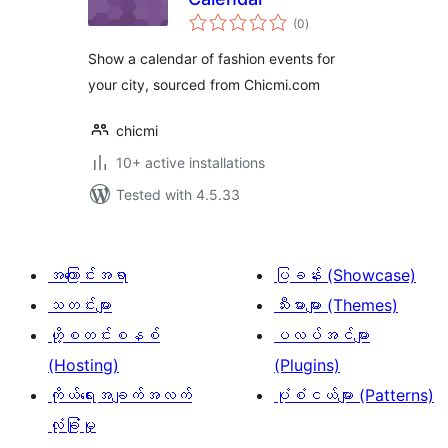
total
(0
)
ratings
Show a calendar of fashion events for
your city, sourced from Chicmi.com
chicmi
10+ active installations
Tested with 4.5.33
အကြောင်းအရာ
ပြခန်း (Showcase)
သတင်းများ
သီးမားများ (Themes)
ဟို့စတင်းစနစ်
ပလပ်အင်များ
(Hosting)
(Plugins)
ကိုယ်ရေးအချက်အလက်
ပုံစံငယ်များ (Patterns)
လုံခြုံမှု