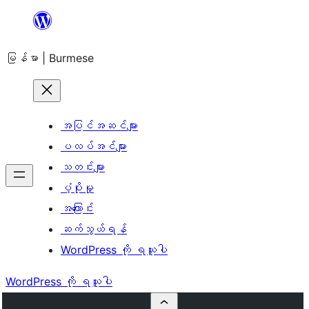
အကြောင်းအရာ
သို့
မြန်မာ | Burmese
ကျော်သွား
ရန်
အပြင်အဆင်များ
ပလပ်အင်များ
သတင်းများ
ပံ့ပိုးမှု
အကြောင်း
ဆက်သွယ်ရန်
WordPress ကို ရယူပါ
WordPress ကို ရယူပါ