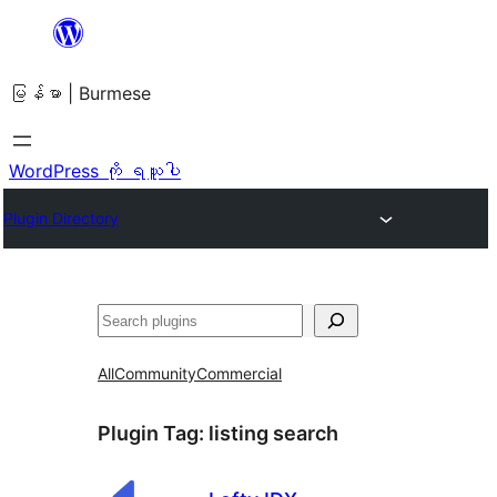
အကြောင်းအရာ
သို့
မြန်မာ | Burmese
ကျော်သွား
ရန်
WordPress ကို ရယူပါ
Plugin Directory
ရှာ
ပါ
All
Community
Commercial
Plugin Tag:
listing search