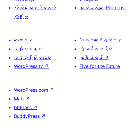
ကိုယ်ရေးအချက်အလက်
ပုံစံငယ်များ (Patterns)
လုံခြုံမှု
လေ့လာရန်
ပါဝင်ဆောင်ရွက်ရန်
ပံ့ပိုးမှုစနစ်
ပွဲလမ်းသဘင်များ
ဒဏ္ဍာရီပြုစုသူများ
လှူဒါန်းရန်
↗
WordPress.tv
↗
Five for the Future
WordPress.com
↗
Matt
↗
bbPress
↗
BuddyPress
↗