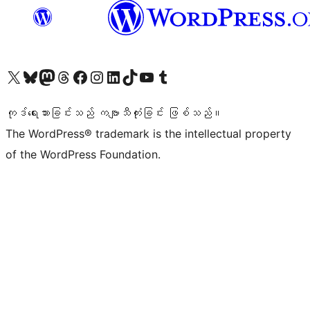
ကျွန်ုပ်တို့၏ X (ယခင် Twitter) အကောင့်သို့ သွားရောက်ကြည့်ရှုပါ
ကျွန်ုပ်တို့၏ Bluesky အကောင့်သို့ ဝင်ရောက်ကြည့်ရှုရန်
ကျွန်ုပ်တို့၏ Mastodon အကောင့်သို့ သွားရောက်ကြည့်ရှုပါ
ကျွန်ုပ်တို့၏ Threads အကောင့်သို့ ဝင်ရောက်ကြည့်ရှုရန်
ကျွန်ုပ်တို့၏ Facebook စာမျက်နှာသို့ သွားရောက်ကြည့်ရှုပါ
ကျွန်ုပ်တို့၏ Instagram အကောင့်သို့ သွားရောက်ကြည့်ရှုပါ
ကျွန်ုပ်တို့၏ LinkedIn အကောင့်သို့ သွားရောက်ကြည့်ရှုပါ
ကျွန်ုပ်တို့၏ TikTok အကောင့်သို့ ဝင်ရောက်ကြည့်ရှုရန်
ကျွန်ုပ်တို့၏ YouTube ချန်နယ်သို့ သွားရောက်ကြည့်ရှုပါ
ကျွန်ုပ်တို့၏ Tumblr အကောင့်သို့ ဝင်ရောက်ကြည့်ရှုရန်
ကုဒ်ရေးသားခြင်းသည် ကဗျာသီကုံးခြင်း ဖြစ်သည်။
The WordPress® trademark is the intellectual property
of the WordPress Foundation.