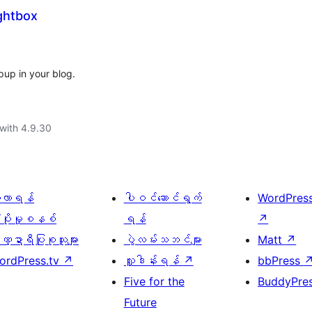
ghtbox
pup in your blog.
with 4.9.30
ေ့လာရန်
ပါဝင်ဆောင်ရွက်
WordPres
့ပိုးမှုစနစ်
ရန်
↗
္ဍာရီပြုစုသူများ
ပွဲလမ်းသဘင်များ
Matt
↗
ordPress.tv
↗
လှူဒါန်းရန်
↗
bbPress
Five for the
BuddyPre
Future