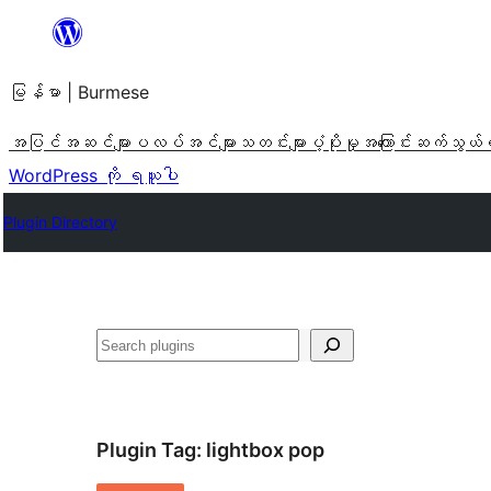
အကြောင်းအရာ
သို့
မြန်မာ | Burmese
ကျော်သွား
ရန်
အပြင်အဆင်များ
ပလပ်အင်များ
သတင်းများ
ပံ့ပိုးမှု
အကြောင်း
ဆက်သွယ်
WordPress ကို ရယူပါ
Plugin Directory
ရှာ
ပါ
Plugin Tag:
lightbox pop