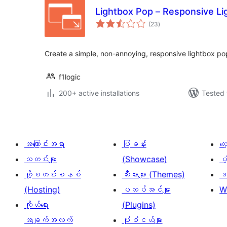
Lightbox Pop – Responsive Li
total
(23
)
ratings
Create a simple, non-annoying, responsive lightbox po
f1logic
200+ active installations
Tested 
အကြောင်းအရာ
ပြခန်း
လ
သတင်းများ
(Showcase)
ပံ
ဟို့စတင်းစနစ်
သီးမားများ (Themes)
ဒဏ
(Hosting)
ပလပ်အင်များ
W
ကိုယ်ရေး
(Plugins)
အချက်အလက်
ပုံစံငယ်များ