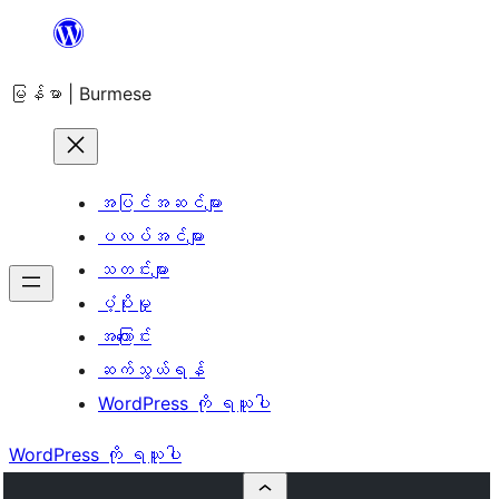
အကြောင်းအရာ
သို့
မြန်မာ | Burmese
ကျော်သွား
ရန်
အပြင်အဆင်များ
ပလပ်အင်များ
သတင်းများ
ပံ့ပိုးမှု
အကြောင်း
ဆက်သွယ်ရန်
WordPress ကို ရယူပါ
WordPress ကို ရယူပါ