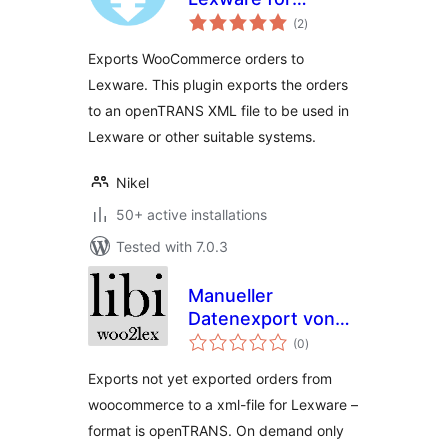
total
WooCommerce –
(2
)
ratings
OpenTRANS
Exports WooCommerce orders to
Lexware. This plugin exports the orders
to an openTRANS XML file to be used in
Lexware or other suitable systems.
Nikel
50+ active installations
Tested with 7.0.3
Manueller
Datenexport von
total
WooCommerce
(0
)
ratings
nach Lexware
Exports not yet exported orders from
woocommerce to a xml-file for Lexware –
format is openTRANS. On demand only