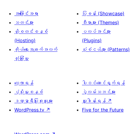
အကြောင်းအရာ
ပြခန်း (Showcase)
သတင်းများ
သီးမားများ (Themes)
ဟို့စတင်းစနစ်
ပလပ်အင်များ
(Hosting)
(Plugins)
ကိုယ်ရေးအချက်အလက်
ပုံစံငယ်များ (Patterns)
လုံခြုံမှု
လေ့လာရန်
ပါဝင်ဆောင်ရွက်ရန်
ပံ့ပိုးမှုစနစ်
ပွဲလမ်းသဘင်များ
ဒဏ္ဍာရီပြုစုသူများ
လှူဒါန်းရန်
↗
WordPress.tv
↗
Five for the Future