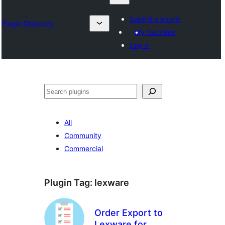
Submit a plugin
Plugin Directory
My favorites
Log in
ရှာ
ပါ
All
Community
Commercial
Plugin Tag:
lexware
Order Export to
Lexware for