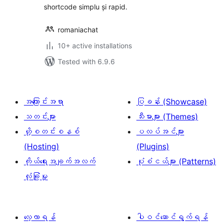
shortcode simplu și rapid.
romaniachat
10+ active installations
Tested with 6.9.6
အကြောင်းအရာ
ပြခန်း (Showcase)
သတင်းများ
သီးမားများ (Themes)
ဟို့စတင်းစနစ်
ပလပ်အင်များ
(Hosting)
(Plugins)
ကိုယ်ရေးအချက်အလက်
ပုံစံငယ်များ (Patterns)
လုံခြုံမှု
လေ့လာရန်
ပါဝင်ဆောင်ရွက်ရန်