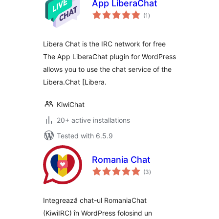
App LiberaChat
total
(1
)
ratings
Libera Chat is the IRC network for free
The App LiberaChat plugin for WordPress
allows you to use the chat service of the
Libera.Chat [Libera.
KiwiChat
20+ active installations
Tested with 6.5.9
Romania Chat
total
(3
)
ratings
Integrează chat-ul RomaniaChat
(KiwiIRC) în WordPress folosind un