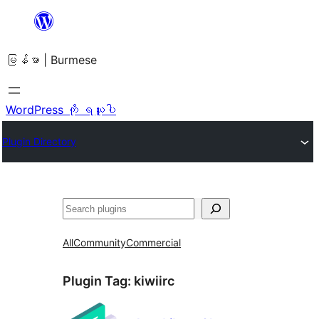
အကြောင်းအရာ
သို့
မြန်မာ | Burmese
ကျော်သွား
ရန်
WordPress ကို ရယူပါ
Plugin Directory
ရှာ
ပါ
All
Community
Commercial
Plugin Tag:
kiwiirc