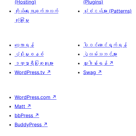
(Hosting)
(Plugins)
ကိုယ်ရေးအချက်အလက်
ပုံစံငယ်များ (Patterns)
လုံခြုံမှု
လေ့လာရန်
ပါဝင်ဆောင်ရွက်ရန်
ပံ့ပိုးမှုစနစ်
ပွဲလမ်းသဘင်များ
ဒဏ္ဍာရီပြုစုသူများ
လှူဒါန်းရန်
↗
WordPress.tv
↗
Swag
↗
WordPress.com
↗
Matt
↗
bbPress
↗
BuddyPress
↗