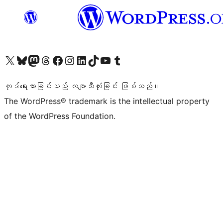
ကျွန်ုပ်တို့၏ X (ယခင် Twitter) အကောင့်သို့ သွားရောက်ကြည့်ရှုပါ
ကျွန်ုပ်တို့၏ Bluesky အကောင့်သို့ ဝင်ရောက်ကြည့်ရှုရန်
ကျွန်ုပ်တို့၏ Mastodon အကောင့်သို့ သွားရောက်ကြည့်ရှုပါ
ကျွန်ုပ်တို့၏ Threads အကောင့်သို့ ဝင်ရောက်ကြည့်ရှုရန်
ကျွန်ုပ်တို့၏ Facebook စာမျက်နှာသို့ သွားရောက်ကြည့်ရှုပါ
ကျွန်ုပ်တို့၏ Instagram အကောင့်သို့ သွားရောက်ကြည့်ရှုပါ
ကျွန်ုပ်တို့၏ LinkedIn အကောင့်သို့ သွားရောက်ကြည့်ရှုပါ
ကျွန်ုပ်တို့၏ TikTok အကောင့်သို့ ဝင်ရောက်ကြည့်ရှုရန်
ကျွန်ုပ်တို့၏ YouTube ချန်နယ်သို့ သွားရောက်ကြည့်ရှုပါ
ကျွန်ုပ်တို့၏ Tumblr အကောင့်သို့ ဝင်ရောက်ကြည့်ရှုရန်
ကုဒ်ရေးသားခြင်းသည် ကဗျာသီကုံးခြင်း ဖြစ်သည်။
The WordPress® trademark is the intellectual property
of the WordPress Foundation.