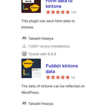
Form data to
kintone
total
(15
)
ratings
This plugin can save form data to
kintone.
Takashi Hosoya
1,000+ active installations
Tested with 6.9.6
Publish kintone
data
total
(4
)
ratings
The data of kintone can be reflected on
WordPress.
Takashi Hosoya