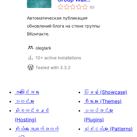
total
Publisher
(0
)
ratings
Автоматическая публикация
обновлений блога на стене группы
ВКонтакте.
oleglark
10+ active installations
Tested with 3.3.2
အကြောင်းအရာ
ပြခန်း (Showcase)
သတင်းများ
သီးမားများ (Themes)
ဟို့စတင်းစနစ်
ပလပ်အင်များ
(Hosting)
(Plugins)
ကိုယ်ရေးအချက်အလက်
ပုံစံငယ်များ (Patterns)