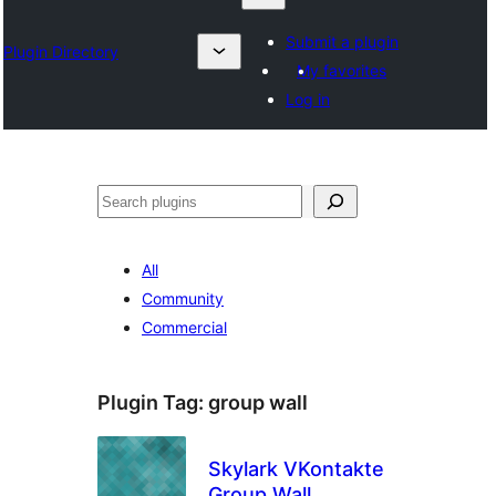
Submit a plugin
Plugin Directory
My favorites
Log in
ရှာ
ပါ
All
Community
Commercial
Plugin Tag:
group wall
Skylark VKontakte
Group Wall