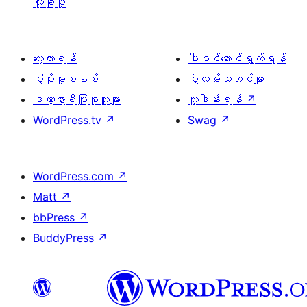
လုံခြုံမှု
လေ့လာရန်
ပါဝင်ဆောင်ရွက်ရန်
ပံ့ပိုးမှုစနစ်
ပွဲလမ်းသဘင်များ
ဒဏ္ဍာရီပြုစုသူများ
လှူဒါန်းရန်
↗
WordPress.tv
↗
Swag
↗
WordPress.com
↗
Matt
↗
bbPress
↗
BuddyPress
↗