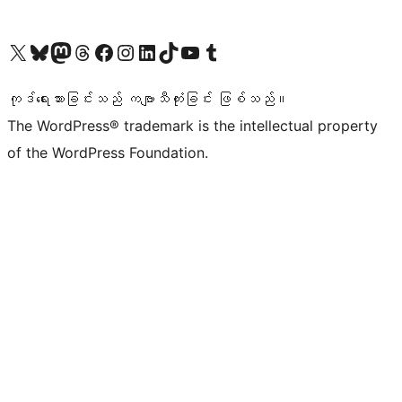
ကျွန်ုပ်တို့၏ X (ယခင် Twitter) အကောင့်သို့ သွားရောက်ကြည့်ရှုပါ
ကျွန်ုပ်တို့၏ Bluesky အကောင့်သို့ ဝင်ရောက်ကြည့်ရှုရန်
ကျွန်ုပ်တို့၏ Mastodon အကောင့်သို့ သွားရောက်ကြည့်ရှုပါ
ကျွန်ုပ်တို့၏ Threads အကောင့်သို့ ဝင်ရောက်ကြည့်ရှုရန်
ကျွန်ုပ်တို့၏ Facebook စာမျက်နှာသို့ သွားရောက်ကြည့်ရှုပါ
ကျွန်ုပ်တို့၏ Instagram အကောင့်သို့ သွားရောက်ကြည့်ရှုပါ
ကျွန်ုပ်တို့၏ LinkedIn အကောင့်သို့ သွားရောက်ကြည့်ရှုပါ
ကျွန်ုပ်တို့၏ TikTok အကောင့်သို့ ဝင်ရောက်ကြည့်ရှုရန်
ကျွန်ုပ်တို့၏ YouTube ချန်နယ်သို့ သွားရောက်ကြည့်ရှုပါ
ကျွန်ုပ်တို့၏ Tumblr အကောင့်သို့ ဝင်ရောက်ကြည့်ရှုရန်
ကုဒ်ရေးသားခြင်းသည် ကဗျာသီကုံးခြင်း ဖြစ်သည်။
The WordPress® trademark is the intellectual property
of the WordPress Foundation.