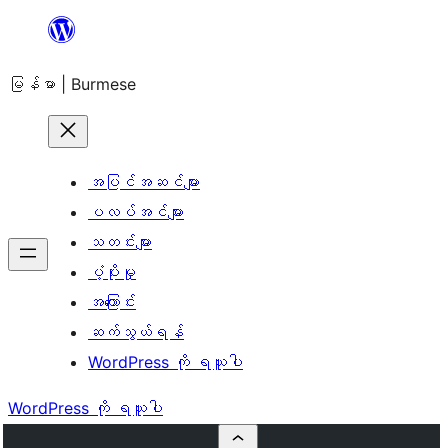
အကြောင်းအရာ
သို့
မြန်မာ | Burmese
ကျော်သွား
ရန်
အပြင်အဆင်များ
ပလပ်အင်များ
သတင်းများ
ပံ့ပိုးမှု
အကြောင်း
ဆက်သွယ်ရန်
WordPress ကို ရယူပါ
WordPress ကို ရယူပါ