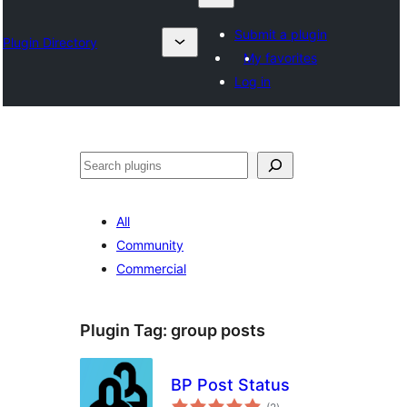
Submit a plugin
Plugin Directory
My favorites
Log in
ရှာ
ပါ
All
Community
Commercial
Plugin Tag:
group posts
BP Post Status
total