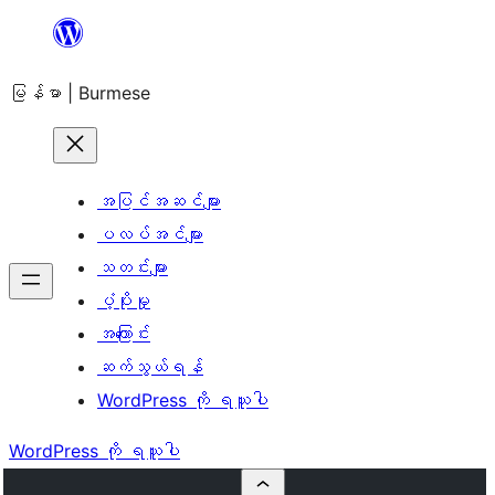
အကြောင်းအရာ
သို့
မြန်မာ | Burmese
ကျော်သွား
ရန်
အပြင်အဆင်များ
ပလပ်အင်များ
သတင်းများ
ပံ့ပိုးမှု
အကြောင်း
ဆက်သွယ်ရန်
WordPress ကို ရယူပါ
WordPress ကို ရယူပါ