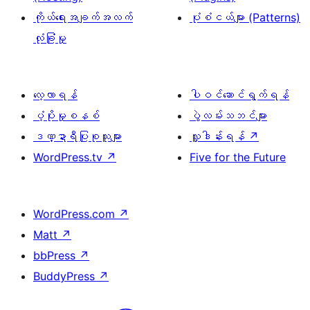
ကိုယ်ရေးအချက်အလက်
ပုံစံငယ်များ (Patterns)
လုံခြုံမှု
လေ့လာရန်
ပါဝင်ဆောင်ရွက်ရန်
ပံ့ပိုးမှုစနစ်
ပွဲလမ်းသဘင်များ
ဒဏ္ဍာရီပြုစုသူများ
လှူဒါန်းရန်
↗
WordPress.tv
↗
Five for the Future
WordPress.com
↗
Matt
↗
bbPress
↗
BuddyPress
↗