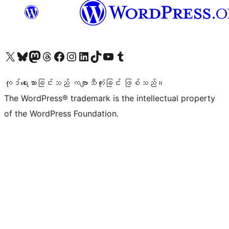
ကျွန်ုပ်တို့၏ X (ယခင် Twitter) အကောင့်သို့ သွားရောက်ကြည့်ရှုပါ
ကျွန်ုပ်တို့၏ Bluesky အကောင့်သို့ ဝင်ရောက်ကြည့်ရှုရန်
ကျွန်ုပ်တို့၏ Mastodon အကောင့်သို့ သွားရောက်ကြည့်ရှုပါ
ကျွန်ုပ်တို့၏ Threads အကောင့်သို့ ဝင်ရောက်ကြည့်ရှုရန်
ကျွန်ုပ်တို့၏ Facebook စာမျက်နှာသို့ သွားရောက်ကြည့်ရှုပါ
ကျွန်ုပ်တို့၏ Instagram အကောင့်သို့ သွားရောက်ကြည့်ရှုပါ
ကျွန်ုပ်တို့၏ LinkedIn အကောင့်သို့ သွားရောက်ကြည့်ရှုပါ
ကျွန်ုပ်တို့၏ TikTok အကောင့်သို့ ဝင်ရောက်ကြည့်ရှုရန်
ကျွန်ုပ်တို့၏ YouTube ချန်နယ်သို့ သွားရောက်ကြည့်ရှုပါ
ကျွန်ုပ်တို့၏ Tumblr အကောင့်သို့ ဝင်ရောက်ကြည့်ရှုရန်
ကုဒ်ရေးသားခြင်းသည် ကဗျာသီကုံးခြင်း ဖြစ်သည်။
The WordPress® trademark is the intellectual property
of the WordPress Foundation.