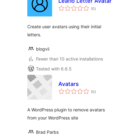
Leafio Letter Avatar
total
(0
)
ratings
Create user avatars using their initial
letters.
blogvii
Fewer than 10 active installations
Tested with 6.6.5
Avatars
total
(0
)
ratings
A WordPress plugin to remove avatars
from your WordPress site
Brad Parbs