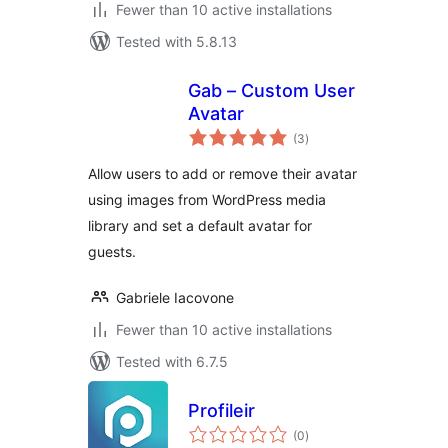
Fewer than 10 active installations
Tested with 5.8.13
Gab – Custom User
Avatar
total
(3
)
ratings
Allow users to add or remove their avatar
using images from WordPress media
library and set a default avatar for
guests.
Gabriele Iacovone
Fewer than 10 active installations
Tested with 6.7.5
Profileir
total
(0
)
ratings