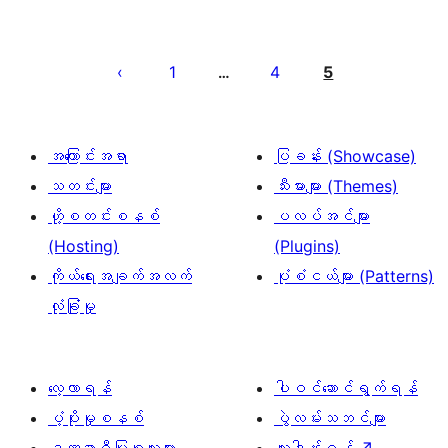
ပို့
စ်
1
4
5
…
များ
စာမျက်နှာ
ခွဲ
အကြောင်းအရာ
ပြခန်း (Showcase)
ခြင်း
သတင်းများ
သီးမားများ (Themes)
ဟို့စတင်းစနစ်
ပလပ်အင်များ
(Hosting)
(Plugins)
ကိုယ်ရေးအချက်အလက်
ပုံစံငယ်များ (Patterns)
လုံခြုံမှု
လေ့လာရန်
ပါဝင်ဆောင်ရွက်ရန်
ပံ့ပိုးမှုစနစ်
ပွဲလမ်းသဘင်များ