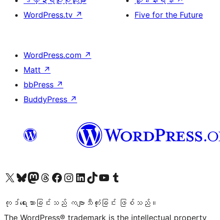
ဒဏ္ဍာရီပြုစုသူများ
လှူဒါန်းရန်
↗
WordPress.tv
↗
Five for the Future
WordPress.com
↗
Matt
↗
bbPress
↗
BuddyPress
↗
ကျွန်ုပ်တို့၏ X (ယခင် Twitter) အကောင့်သို့ သွားရောက်ကြည့်ရှုပါ
ကျွန်ုပ်တို့၏ Bluesky အကောင့်သို့ ဝင်ရောက်ကြည့်ရှုရန်
ကျွန်ုပ်တို့၏ Mastodon အကောင့်သို့ သွားရောက်ကြည့်ရှုပါ
ကျွန်ုပ်တို့၏ Threads အကောင့်သို့ ဝင်ရောက်ကြည့်ရှုရန်
ကျွန်ုပ်တို့၏ Facebook စာမျက်နှာသို့ သွားရောက်ကြည့်ရှုပါ
ကျွန်ုပ်တို့၏ Instagram အကောင့်သို့ သွားရောက်ကြည့်ရှုပါ
ကျွန်ုပ်တို့၏ LinkedIn အကောင့်သို့ သွားရောက်ကြည့်ရှုပါ
ကျွန်ုပ်တို့၏ TikTok အကောင့်သို့ ဝင်ရောက်ကြည့်ရှုရန်
ကျွန်ုပ်တို့၏ YouTube ချန်နယ်သို့ သွားရောက်ကြည့်ရှုပါ
ကျွန်ုပ်တို့၏ Tumblr အကောင့်သို့ ဝင်ရောက်ကြည့်ရှုရန်
ကုဒ်ရေးသားခြင်းသည် ကဗျာသီကုံးခြင်း ဖြစ်သည်။
The WordPress® trademark is the intellectual property