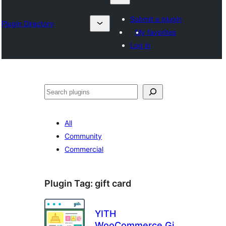
Submit a plugin
Plugin Directory
My favorites
Log in
ရှာ
ပါ
All
Community
Commercial
Plugin Tag:
gift card
YITH
WooCommerce Gift