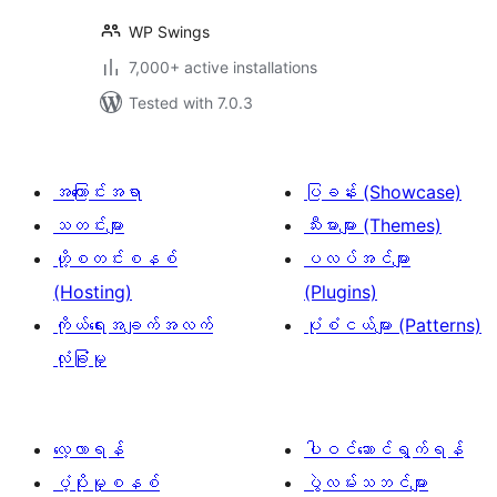
WP Swings
7,000+ active installations
Tested with 7.0.3
အကြောင်းအရာ
ပြခန်း (Showcase)
သတင်းများ
သီးမားများ (Themes)
ဟို့စတင်းစနစ်
ပလပ်အင်များ
(Hosting)
(Plugins)
ကိုယ်ရေးအချက်အလက်
ပုံစံငယ်များ (Patterns)
လုံခြုံမှု
လေ့လာရန်
ပါဝင်ဆောင်ရွက်ရန်
ပံ့ပိုးမှုစနစ်
ပွဲလမ်းသဘင်များ