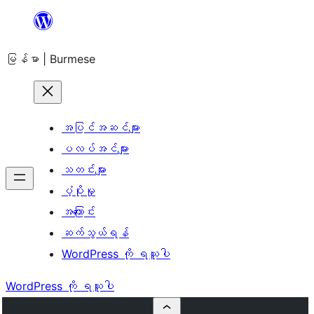
အကြောင်းအရာ
သို့
မြန်မာ | Burmese
ကျော်သွား
ရန်
အပြင်အဆင်များ
ပလပ်အင်များ
သတင်းများ
ပံ့ပိုးမှု
အကြောင်း
ဆက်သွယ်ရန်
WordPress ကို ရယူပါ
WordPress ကို ရယူပါ