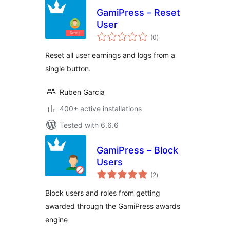
GamiPress – Reset
User
total
(0
)
ratings
Reset all user earnings and logs from a
single button.
Ruben Garcia
400+ active installations
Tested with 6.6.6
GamiPress – Block
Users
total
(2
)
ratings
Block users and roles from getting
awarded through the GamiPress awards
engine