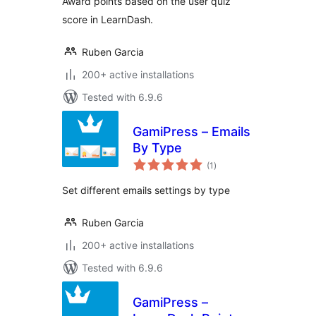
Award points based on the user quiz
score in LearnDash.
Ruben Garcia
200+ active installations
Tested with 6.9.6
GamiPress – Emails
By Type
total
(1
)
ratings
Set different emails settings by type
Ruben Garcia
200+ active installations
Tested with 6.9.6
GamiPress –