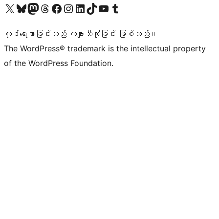
ကျွန်ုပ်တို့၏ X (ယခင် Twitter) အကောင့်သို့ သွားရောက်ကြည့်ရှုပါ
ကျွန်ုပ်တို့၏ Bluesky အကောင့်သို့ ဝင်ရောက်ကြည့်ရှုရန်
ကျွန်ုပ်တို့၏ Mastodon အကောင့်သို့ သွားရောက်ကြည့်ရှုပါ
ကျွန်ုပ်တို့၏ Threads အကောင့်သို့ ဝင်ရောက်ကြည့်ရှုရန်
ကျွန်ုပ်တို့၏ Facebook စာမျက်နှာသို့ သွားရောက်ကြည့်ရှုပါ
ကျွန်ုပ်တို့၏ Instagram အကောင့်သို့ သွားရောက်ကြည့်ရှုပါ
ကျွန်ုပ်တို့၏ LinkedIn အကောင့်သို့ သွားရောက်ကြည့်ရှုပါ
ကျွန်ုပ်တို့၏ TikTok အကောင့်သို့ ဝင်ရောက်ကြည့်ရှုရန်
ကျွန်ုပ်တို့၏ YouTube ချန်နယ်သို့ သွားရောက်ကြည့်ရှုပါ
ကျွန်ုပ်တို့၏ Tumblr အကောင့်သို့ ဝင်ရောက်ကြည့်ရှုရန်
ကုဒ်ရေးသားခြင်းသည် ကဗျာသီကုံးခြင်း ဖြစ်သည်။
The WordPress® trademark is the intellectual property
of the WordPress Foundation.