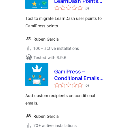
LearnDash Points
total
Importer
(0
)
ratings
Tool to migrate LearnDash user points to
GamiPress points.
Ruben Garcia
100+ active installations
Tested with 6.9.6
GamiPress –
Conditional Emails
total
Recipients
(0
)
ratings
Add custom recipients on conditional
emails.
Ruben Garcia
70+ active installations