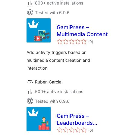
800+ active installations
Tested with 6.9.6
GamiPress –
Multimedia Content
total
(0
)
ratings
Add activity triggers based on
multimedia content creation and
interaction
Ruben Garcia
500+ active installations
Tested with 6.9.6
GamiPress –
Leaderboards
total
Include/Exclude
(0
)
ratings