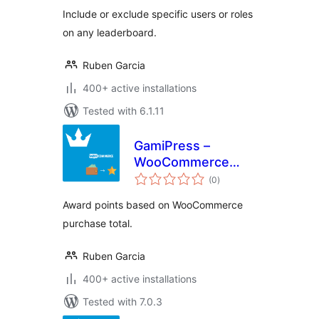
Users
Include or exclude specific users or roles
on any leaderboard.
Ruben Garcia
400+ active installations
Tested with 6.1.11
GamiPress –
WooCommerce
total
Points Per
(0
)
ratings
Purchase Total
Award points based on WooCommerce
purchase total.
Ruben Garcia
400+ active installations
Tested with 7.0.3