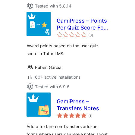
Tested with 5.8.14
GamiPress – Points
Per Quiz Score For
total
Tutor LMS
(0
)
ratings
Award points based on the user quiz
score in Tutor LMS.
Ruben Garcia
60+ active installations
Tested with 6.9.6
GamiPress –
Transfers Notes
total
(1
)
ratings
Add a textarea on Transfers add-on
forms where users can leave notes about