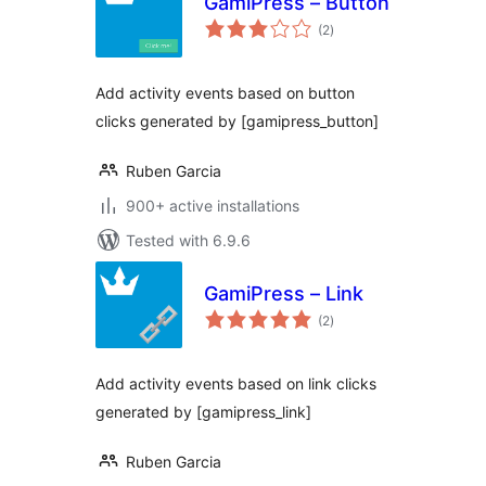
GamiPress – Button
total
(2
)
ratings
Add activity events based on button
clicks generated by [gamipress_button]
Ruben Garcia
900+ active installations
Tested with 6.9.6
GamiPress – Link
total
(2
)
ratings
Add activity events based on link clicks
generated by [gamipress_link]
Ruben Garcia