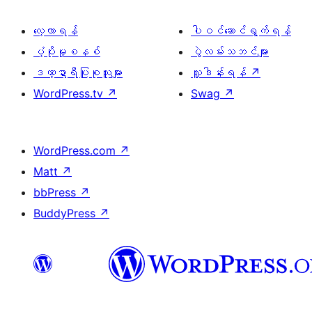
လေ့လာရန်
ပါဝင်ဆောင်ရွက်ရန်
ပံ့ပိုးမှုစနစ်
ပွဲလမ်းသဘင်များ
ဒဏ္ဍာရီပြုစုသူများ
လှူဒါန်းရန်
↗
WordPress.tv
↗
Swag
↗
WordPress.com
↗
Matt
↗
bbPress
↗
BuddyPress
↗