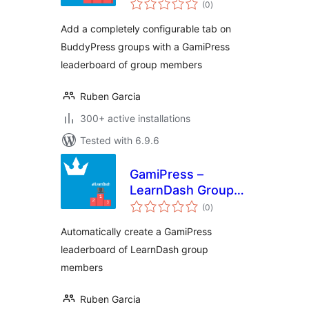
Leaderboard
(0
)
ratings
Add a completely configurable tab on
BuddyPress groups with a GamiPress
leaderboard of group members
Ruben Garcia
300+ active installations
Tested with 6.9.6
GamiPress –
LearnDash Group
total
Leaderboard
(0
)
ratings
Automatically create a GamiPress
leaderboard of LearnDash group
members
Ruben Garcia