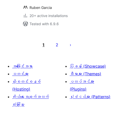
Ruben Garcia
20+ active installations
Tested with 6.9.6
ပို့
စ်
1
2
များ
စာမျက်နှာ
ခွဲ
အကြောင်းအရာ
ပြခန်း (Showcase)
ခြင်း
သတင်းများ
သီးမားများ (Themes)
ဟို့စတင်းစနစ်
ပလပ်အင်များ
(Hosting)
(Plugins)
ကိုယ်ရေးအချက်အလက်
ပုံစံငယ်များ (Patterns)
လုံခြုံမှု