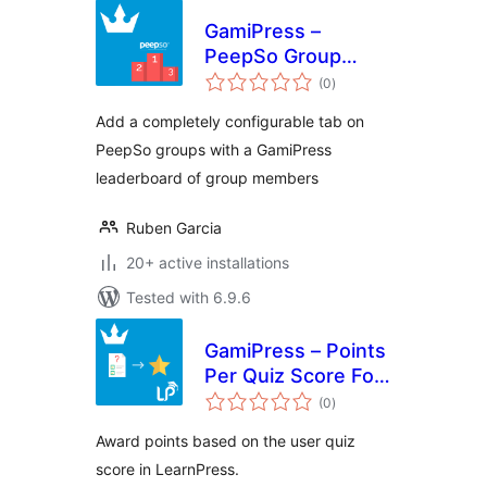
GamiPress –
PeepSo Group
total
Leaderboard
(0
)
ratings
Add a completely configurable tab on
PeepSo groups with a GamiPress
leaderboard of group members
Ruben Garcia
20+ active installations
Tested with 6.9.6
GamiPress – Points
Per Quiz Score For
total
LearnPress
(0
)
ratings
Award points based on the user quiz
score in LearnPress.