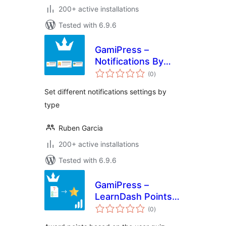
200+ active installations
Tested with 6.9.6
GamiPress –
Notifications By
total
Type
(0
)
ratings
Set different notifications settings by
type
Ruben Garcia
200+ active installations
Tested with 6.9.6
GamiPress –
LearnDash Points
total
Per Quiz Score
(0
)
ratings