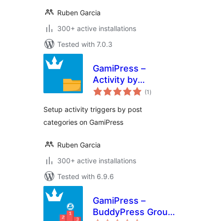
Ruben Garcia
300+ active installations
Tested with 7.0.3
GamiPress –
Activity by
total
Category
(1
)
ratings
Setup activity triggers by post
categories on GamiPress
Ruben Garcia
300+ active installations
Tested with 6.9.6
GamiPress –
BuddyPress Group
total