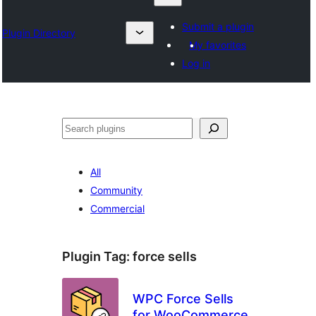
Submit a plugin
Plugin Directory
My favorites
Log in
ရှာ
ပါ
All
Community
Commercial
Plugin Tag:
force sells
WPC Force Sells
for WooCommerce