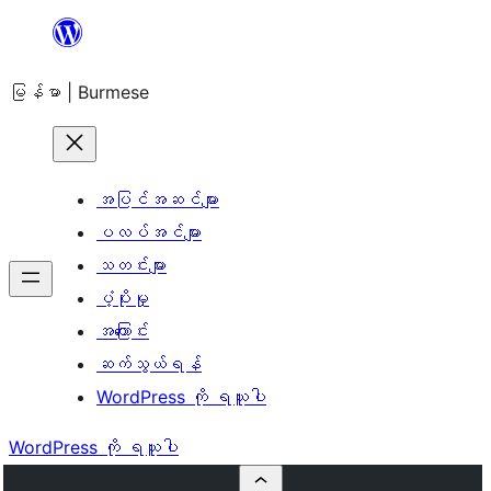
အကြောင်းအရာ
သို့
မြန်မာ | Burmese
ကျော်သွား
ရန်
အပြင်အဆင်များ
ပလပ်အင်များ
သတင်းများ
ပံ့ပိုးမှု
အကြောင်း
ဆက်သွယ်ရန်
WordPress ကို ရယူပါ
WordPress ကို ရယူပါ