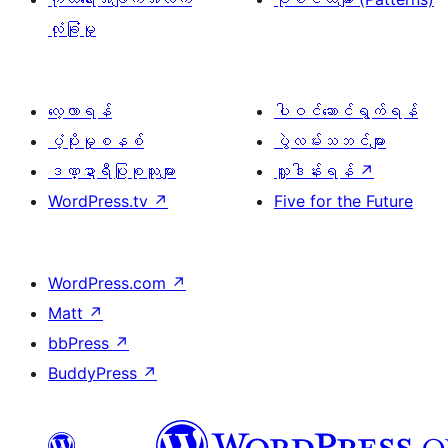
လုံခြုံမှု
လေ့လာရန်
ပါဝင်ဆောင်ရွက်ရန်
ပံ့ပိုးမှုစနစ်
ပွဲလမ်းသဘင်များ
ဒဏ္ဍာရီပြုစုသူများ
လှူဒါန်းရန်
↗
WordPress.tv
↗
Five for the Future
WordPress.com
↗
Matt
↗
bbPress
↗
BuddyPress
↗