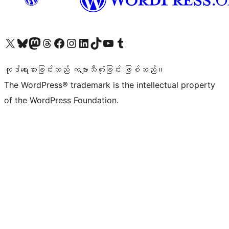
ကျွန်ုပ်တို့၏ X (ယခင် Twitter) အကောင့်သို့ သွားရောက်ကြည့်ရှုပါ
ကျွန်ုပ်တို့၏ Bluesky အကောင့်သို့ ဝင်ရောက်ကြည့်ရှုရန်
ကျွန်ုပ်တို့၏ Mastodon အကောင့်သို့ သွားရောက်ကြည့်ရှုပါ
ကျွန်ုပ်တို့၏ Threads အကောင့်သို့ ဝင်ရောက်ကြည့်ရှုရန်
ကျွန်ုပ်တို့၏ Facebook စာမျက်နှာသို့ သွားရောက်ကြည့်ရှုပါ
ကျွန်ုပ်တို့၏ Instagram အကောင့်သို့ သွားရောက်ကြည့်ရှုပါ
ကျွန်ုပ်တို့၏ LinkedIn အကောင့်သို့ သွားရောက်ကြည့်ရှုပါ
ကျွန်ုပ်တို့၏ TikTok အကောင့်သို့ ဝင်ရောက်ကြည့်ရှုရန်
ကျွန်ုပ်တို့၏ YouTube ချန်နယ်သို့ သွားရောက်ကြည့်ရှုပါ
ကျွန်ုပ်တို့၏ Tumblr အကောင့်သို့ ဝင်ရောက်ကြည့်ရှုရန်
ကုဒ်ရေးသားခြင်းသည် ကဗျာသီကုံးခြင်း ဖြစ်သည်။
The WordPress® trademark is the intellectual property
of the WordPress Foundation.