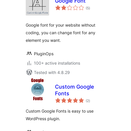
Google Font
total
(5
)
ratings
Google font for your website without
coding, you can change font for any
element you want.
PluginOps
100+ active installations
Tested with 4.8.29
Custom Google
Fonts
total
(2
)
ratings
Custom Google Fonts is easy to use
WordPress plugin.