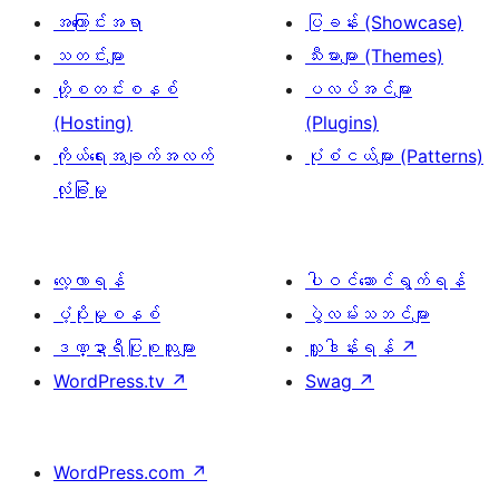
အကြောင်းအရာ
ပြခန်း (Showcase)
သတင်းများ
သီးမားများ (Themes)
ဟို့စတင်းစနစ်
ပလပ်အင်များ
(Hosting)
(Plugins)
ကိုယ်ရေးအချက်အလက်
ပုံစံငယ်များ (Patterns)
လုံခြုံမှု
လေ့လာရန်
ပါဝင်ဆောင်ရွက်ရန်
ပံ့ပိုးမှုစနစ်
ပွဲလမ်းသဘင်များ
ဒဏ္ဍာရီပြုစုသူများ
လှူဒါန်းရန်
↗
WordPress.tv
↗
Swag
↗
WordPress.com
↗