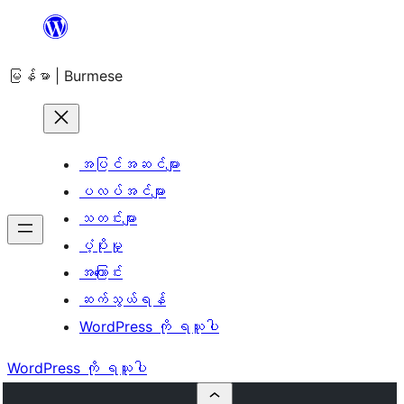
အကြောင်းအရာ
သို့
မြန်မာ | Burmese
ကျော်သွား
ရန်
အပြင်အဆင်များ
ပလပ်အင်များ
သတင်းများ
ပံ့ပိုးမှု
အကြောင်း
ဆက်သွယ်ရန်
WordPress ကို ရယူပါ
WordPress ကို ရယူပါ