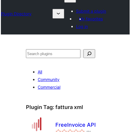
Submit a plugin
Plugin Directory
My favorites
Log in
ရှာ
ပါ
All
Community
Commercial
Plugin Tag:
fattura xml
FreeInvoice API
total