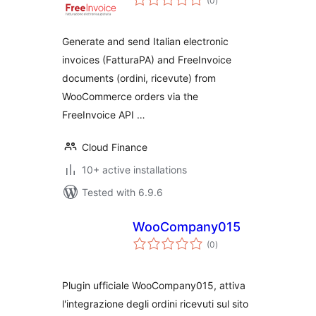
(0
)
ratings
Generate and send Italian electronic
invoices (FatturaPA) and FreeInvoice
documents (ordini, ricevute) from
WooCommerce orders via the
FreeInvoice API …
Cloud Finance
10+ active installations
Tested with 6.9.6
WooCompany015
total
(0
)
ratings
Plugin ufficiale WooCompany015, attiva
l'integrazione degli ordini ricevuti sul sito