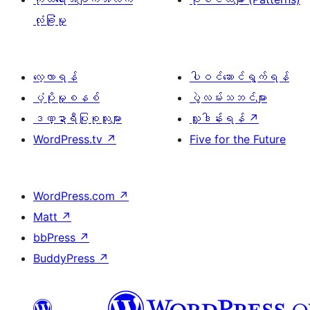
လုံခြုံမှု
လေ့လာရန်
ပါဝင်ဆောင်ရွက်ရန်
ပံ့ပိုးမှုစနစ်
ပွဲလမ်းသဘင်များ
ဒဏ္ဍာရီပြုစုသူများ
လှူဒါန်းရန်
↗
WordPress.tv
↗
Five for the Future
WordPress.com
↗
Matt
↗
bbPress
↗
BuddyPress
↗