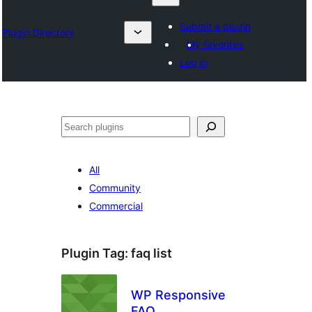
Submit a plugin
Plugin Directory
My favorites
Log in
ရှာ
ပါ
All
Community
Commercial
Plugin Tag:
faq list
WP Responsive
FAQ