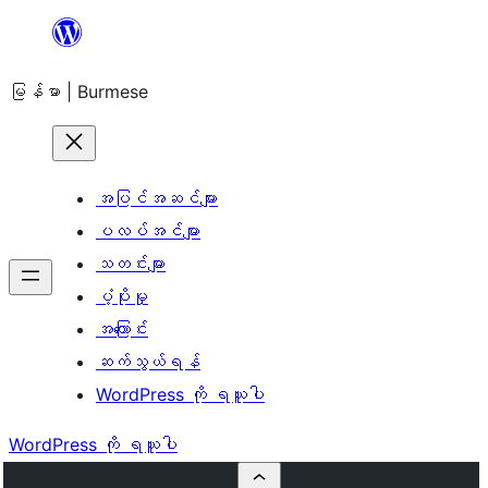
အကြောင်းအရာ
သို့
မြန်မာ | Burmese
ကျော်သွား
ရန်
အပြင်အဆင်များ
ပလပ်အင်များ
သတင်းများ
ပံ့ပိုးမှု
အကြောင်း
ဆက်သွယ်ရန်
WordPress ကို ရယူပါ
WordPress ကို ရယူပါ