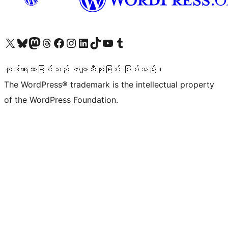
ကျွန်ုပ်တို့၏ X (ယခင် Twitter) အကောင့်သို့ သွားရောက်ကြည့်ရှုပါ
ကျွန်ုပ်တို့၏ Bluesky အကောင့်သို့ ဝင်ရောက်ကြည့်ရှုရန်
ကျွန်ုပ်တို့၏ Mastodon အကောင့်သို့ သွားရောက်ကြည့်ရှုပါ
ကျွန်ုပ်တို့၏ Threads အကောင့်သို့ ဝင်ရောက်ကြည့်ရှုရန်
ကျွန်ုပ်တို့၏ Facebook စာမျက်နှာသို့ သွားရောက်ကြည့်ရှုပါ
ကျွန်ုပ်တို့၏ Instagram အကောင့်သို့ သွားရောက်ကြည့်ရှုပါ
ကျွန်ုပ်တို့၏ LinkedIn အကောင့်သို့ သွားရောက်ကြည့်ရှုပါ
ကျွန်ုပ်တို့၏ TikTok အကောင့်သို့ ဝင်ရောက်ကြည့်ရှုရန်
ကျွန်ုပ်တို့၏ YouTube ချန်နယ်သို့ သွားရောက်ကြည့်ရှုပါ
ကျွန်ုပ်တို့၏ Tumblr အကောင့်သို့ ဝင်ရောက်ကြည့်ရှုရန်
ကုဒ်ရေးသားခြင်းသည် ကဗျာသီကုံးခြင်း ဖြစ်သည်။
The WordPress® trademark is the intellectual property
of the WordPress Foundation.