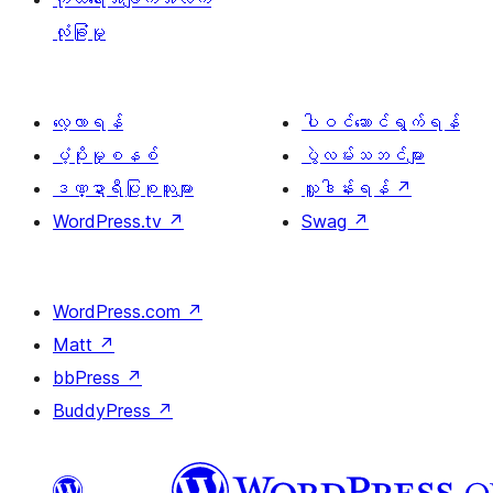
လုံခြုံမှု
လေ့လာရန်
ပါဝင်ဆောင်ရွက်ရန်
ပံ့ပိုးမှုစနစ်
ပွဲလမ်းသဘင်များ
ဒဏ္ဍာရီပြုစုသူများ
လှူဒါန်းရန်
↗
WordPress.tv
↗
Swag
↗
WordPress.com
↗
Matt
↗
bbPress
↗
BuddyPress
↗