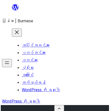
အကြောင်းအရာ
သို့
မြန်မာ | Burmese
ကျော်သွား
ရန်
အပြင်အဆင်များ
ပလပ်အင်များ
သတင်းများ
ပံ့ပိုးမှု
အကြောင်း
ဆက်သွယ်ရန်
WordPress ကို ရယူပါ
WordPress ကို ရယူပါ