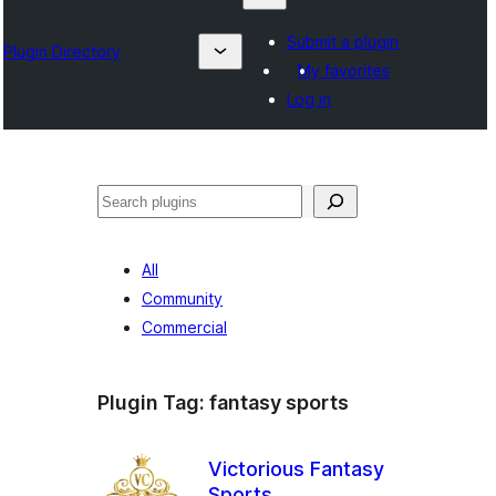
Submit a plugin
Plugin Directory
My favorites
Log in
ရှာ
ပါ
All
Community
Commercial
Plugin Tag:
fantasy sports
Victorious Fantasy
Sports