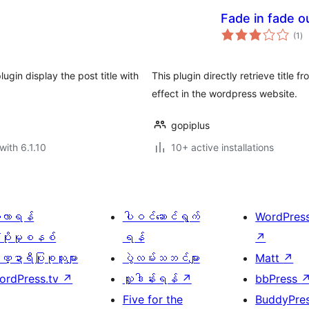
Fade in fade o
to
(1
)
ra
lugin display the post title with
This plugin directly retrieve title
effect in the wordpress website.
gopiplus
with 6.1.10
10+ active installations
ေ့လာရန်
ပါဝင်ဆောင်ရွက်
WordPres
့ပိုးမှုစနစ်
ရန်
↗
္ဍာရီပြုစုသူများ
ပွဲလမ်းသဘင်များ
Matt
↗
ordPress.tv
↗
လှူဒါန်းရန်
↗
bbPress
Five for the
BuddyPre