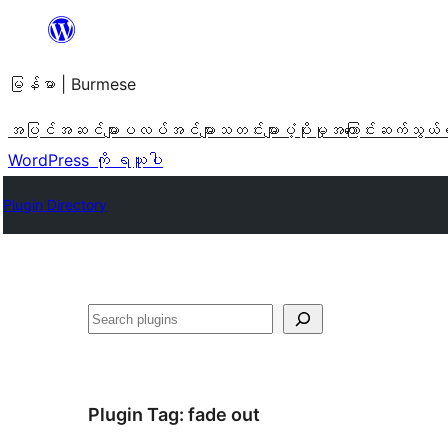
အကြောင်းအရာ
သို့
မြန်မာ | Burmese
ကျော်သွား
ရန်
အပြင်အဆင်များ
ပလပ်အင်များ
သတင်းများ
ပံ့ပိုးမှု
အကြောင်း
ဆက်သွယ်
WordPress ကို ရယူပါ
Plugin Directory
ရှာ
ပါ
Plugin Tag:
fade out