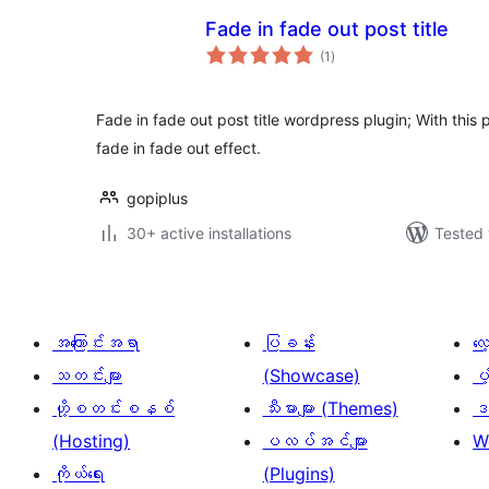
Fade in fade out post title
total
(1
)
ratings
Fade in fade out post title wordpress plugin; With this p
fade in fade out effect.
gopiplus
30+ active installations
Tested 
အကြောင်းအရာ
ပြခန်း
လ
သတင်းများ
(Showcase)
ပံ
ဟို့စတင်းစနစ်
သီးမားများ (Themes)
ဒဏ
(Hosting)
ပလပ်အင်များ
W
ကိုယ်ရေး
(Plugins)