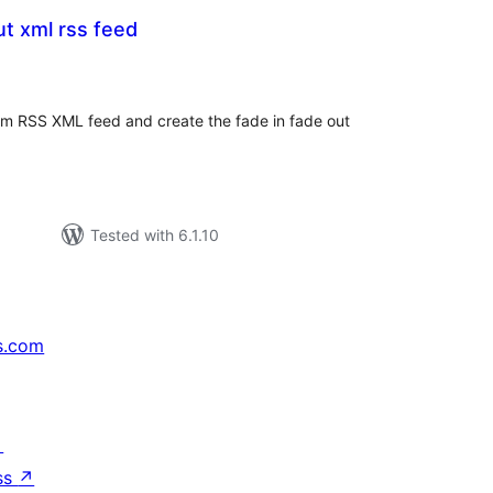
ut xml rss feed
tal
tings
 from RSS XML feed and create the fade in fade out
Tested with 6.1.10
s.com
↗
ss
↗