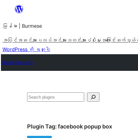
အကြောင်းအရာ
သို့
မြန်မာ | Burmese
ကျော်သွား
ရန်
အပြင်အဆင်များ
ပလပ်အင်များ
သတင်းများ
ပံ့ပိုးမှု
အကြောင်း
ဆက်သွယ်
WordPress ကို ရယူပါ
Plugin Directory
ရှာ
ပါ
Plugin Tag:
facebook popup box