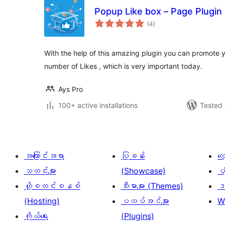
Popup Like box – Page Plugin
total
(4
)
ratings
With the help of this amazing plugin you can promot
number of Likes , which is very important today.
Ays Pro
100+ active installations
Tested 
အကြောင်းအရာ
ပြခန်း
လ
သတင်းများ
(Showcase)
ပံ
ဟို့စတင်းစနစ်
သီးမားများ (Themes)
ဒဏ
(Hosting)
ပလပ်အင်များ
W
ကိုယ်ရေး
(Plugins)