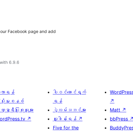
e your Facebook page and add
with 6.9.6
ေ့လာရန်
ပါဝင်ဆောင်ရွက်
WordPres
့ပိုးမှုစနစ်
ရန်
↗
္ဍာရီပြုစုသူများ
ပွဲလမ်းသဘင်များ
Matt
↗
ordPress.tv
↗
လှူဒါန်းရန်
↗
bbPress
Five for the
BuddyPre