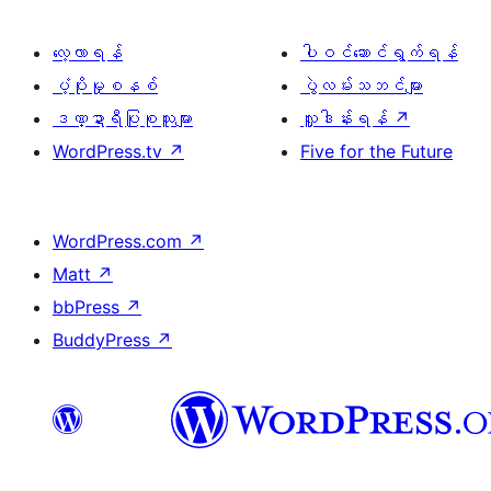
လေ့လာရန်
ပါဝင်ဆောင်ရွက်ရန်
ပံ့ပိုးမှုစနစ်
ပွဲလမ်းသဘင်များ
ဒဏ္ဍာရီပြုစုသူများ
လှူဒါန်းရန်
↗
WordPress.tv
↗
Five for the Future
WordPress.com
↗
Matt
↗
bbPress
↗
BuddyPress
↗