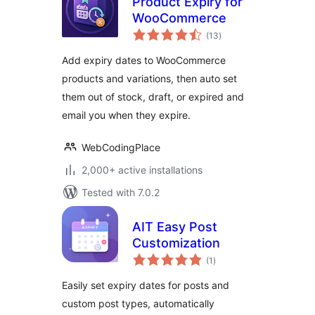
Product Expiry for
WooCommerce
total
(13
)
ratings
Add expiry dates to WooCommerce
products and variations, then auto set
them out of stock, draft, or expired and
email you when they expire.
WebCodingPlace
2,000+ active installations
Tested with 7.0.2
AIT Easy Post
Customization
total
(1
)
ratings
Easily set expiry dates for posts and
custom post types, automatically