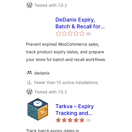
Tested with 7.0.2
DeDanix Expiry,
Batch & Recall for
total
WooCommerce
(0
)
ratings
Prevent expired WooCommerce sales,
track product expiry dates, and prepare
your store for batch and recall workflows.
dedanix
Fewer than 10 active installations
Tested with 7.0.2
Tarkva – Expiry
Tracking and
total
Discount Engine
(1
)
ratings
Track batch expiry dates in