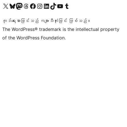
ကျွန်ုပ်တို့၏ X (ယခင် Twitter) အကောင့်သို့ သွားရောက်ကြည့်ရှုပါ
ကျွန်ုပ်တို့၏ Bluesky အကောင့်သို့ ဝင်ရောက်ကြည့်ရှုရန်
ကျွန်ုပ်တို့၏ Mastodon အကောင့်သို့ သွားရောက်ကြည့်ရှုပါ
ကျွန်ုပ်တို့၏ Threads အကောင့်သို့ ဝင်ရောက်ကြည့်ရှုရန်
ကျွန်ုပ်တို့၏ Facebook စာမျက်နှာသို့ သွားရောက်ကြည့်ရှုပါ
ကျွန်ုပ်တို့၏ Instagram အကောင့်သို့ သွားရောက်ကြည့်ရှုပါ
ကျွန်ုပ်တို့၏ LinkedIn အကောင့်သို့ သွားရောက်ကြည့်ရှုပါ
ကျွန်ုပ်တို့၏ TikTok အကောင့်သို့ ဝင်ရောက်ကြည့်ရှုရန်
ကျွန်ုပ်တို့၏ YouTube ချန်နယ်သို့ သွားရောက်ကြည့်ရှုပါ
ကျွန်ုပ်တို့၏ Tumblr အကောင့်သို့ ဝင်ရောက်ကြည့်ရှုရန်
ကုဒ်ရေးသားခြင်းသည် ကဗျာသီကုံးခြင်း ဖြစ်သည်။
The WordPress® trademark is the intellectual property
of the WordPress Foundation.