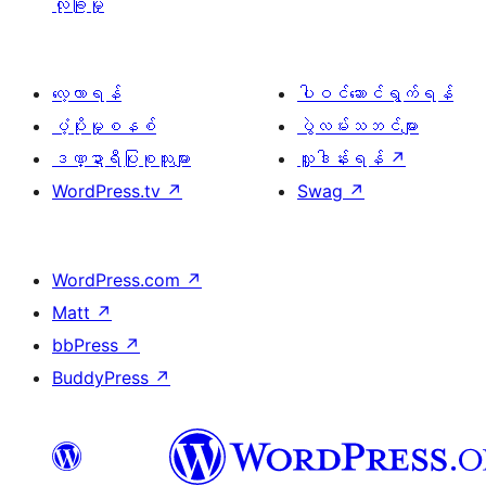
လုံခြုံမှု
လေ့လာရန်
ပါဝင်ဆောင်ရွက်ရန်
ပံ့ပိုးမှုစနစ်
ပွဲလမ်းသဘင်များ
ဒဏ္ဍာရီပြုစုသူများ
လှူဒါန်းရန်
↗
WordPress.tv
↗
Swag
↗
WordPress.com
↗
Matt
↗
bbPress
↗
BuddyPress
↗