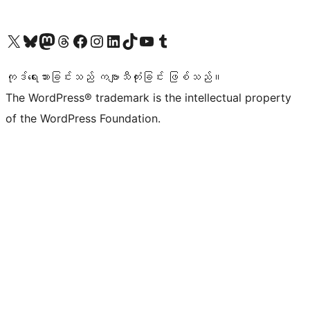
ကျွန်ုပ်တို့၏ X (ယခင် Twitter) အကောင့်သို့ သွားရောက်ကြည့်ရှုပါ
ကျွန်ုပ်တို့၏ Bluesky အကောင့်သို့ ဝင်ရောက်ကြည့်ရှုရန်
ကျွန်ုပ်တို့၏ Mastodon အကောင့်သို့ သွားရောက်ကြည့်ရှုပါ
ကျွန်ုပ်တို့၏ Threads အကောင့်သို့ ဝင်ရောက်ကြည့်ရှုရန်
ကျွန်ုပ်တို့၏ Facebook စာမျက်နှာသို့ သွားရောက်ကြည့်ရှုပါ
ကျွန်ုပ်တို့၏ Instagram အကောင့်သို့ သွားရောက်ကြည့်ရှုပါ
ကျွန်ုပ်တို့၏ LinkedIn အကောင့်သို့ သွားရောက်ကြည့်ရှုပါ
ကျွန်ုပ်တို့၏ TikTok အကောင့်သို့ ဝင်ရောက်ကြည့်ရှုရန်
ကျွန်ုပ်တို့၏ YouTube ချန်နယ်သို့ သွားရောက်ကြည့်ရှုပါ
ကျွန်ုပ်တို့၏ Tumblr အကောင့်သို့ ဝင်ရောက်ကြည့်ရှုရန်
ကုဒ်ရေးသားခြင်းသည် ကဗျာသီကုံးခြင်း ဖြစ်သည်။
The WordPress® trademark is the intellectual property
of the WordPress Foundation.