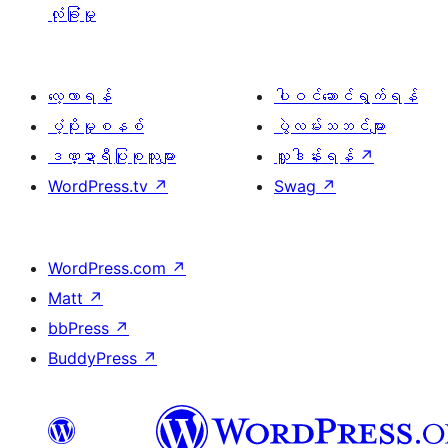
လုံခြုံမှု
လေ့လာရန်
ပါဝင်ဆောင်ရွက်ရန်
ပံ့ပိုးမှုစနစ်
ပွဲလမ်းသဘင်များ
ဒဏ္ဍာရီပြုစုသူများ
လှူဒါန်းရန်
↗
WordPress.tv
↗
Swag
↗
WordPress.com
↗
Matt
↗
bbPress
↗
BuddyPress
↗