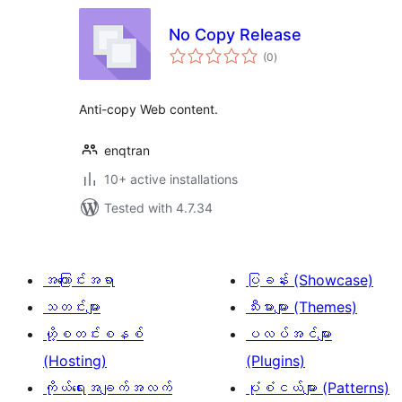
No Copy Release
total
(0
)
ratings
Anti-copy Web content.
enqtran
10+ active installations
Tested with 4.7.34
အကြောင်းအရာ
ပြခန်း (Showcase)
သတင်းများ
သီးမားများ (Themes)
ဟို့စတင်းစနစ်
ပလပ်အင်များ
(Hosting)
(Plugins)
ကိုယ်ရေးအချက်အလက်
ပုံစံငယ်များ (Patterns)