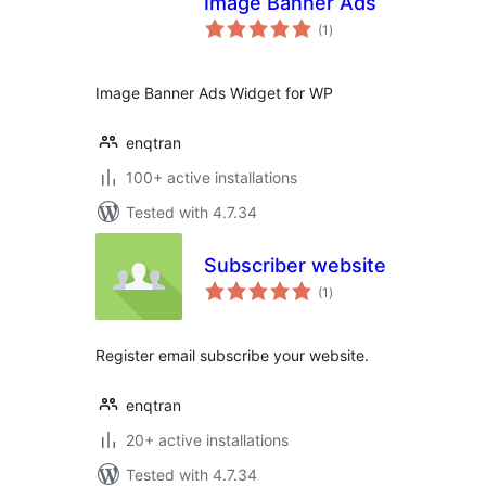
Image Banner Ads
total
(1
)
ratings
Image Banner Ads Widget for WP
enqtran
100+ active installations
Tested with 4.7.34
Subscriber website
total
(1
)
ratings
Register email subscribe your website.
enqtran
20+ active installations
Tested with 4.7.34