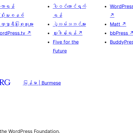
ေ့လာရန်
ပါဝင်ဆောင်ရွက်
WordPres
့ပိုးမှုစနစ်
ရန်
↗
္ဍာရီပြုစုသူများ
ပွဲလမ်းသဘင်များ
Matt
↗
ordPress.tv
↗
လှူဒါန်းရန်
↗
bbPress
Five for the
BuddyPre
Future
မြန်မာ | Burmese
 the WordPress Foundation.