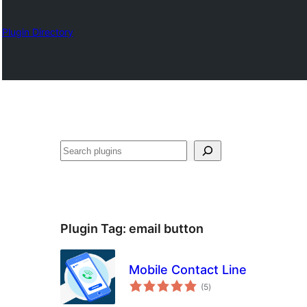
Plugin Directory
ရှာ
ပါ
Plugin Tag:
email button
Mobile Contact Line
total
(5
)
ratings