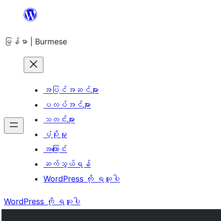
အကြောင်းအရာ
သို့
မြန်မာ | Burmese
ကျော်သွား
ရန်
အပြင်အဆင်များ
ပလပ်အင်များ
သတင်းများ
ပံ့ပိုးမှု
အကြောင်း
ဆက်သွယ်ရန်
WordPress ကို ရယူပါ
WordPress ကို ရယူပါ