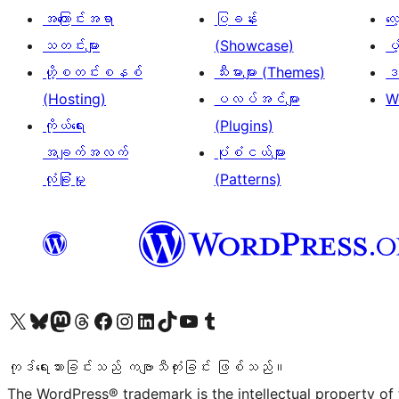
အကြောင်းအရာ
ပြခန်း
လ
သတင်းများ
(Showcase)
ပံ
ဟို့စတင်းစနစ်
သီးမားများ (Themes)
ဒဏ
(Hosting)
ပလပ်အင်များ
W
ကိုယ်ရေး
(Plugins)
အချက်အလက်
ပုံစံငယ်များ
လုံခြုံမှု
(Patterns)
ကျွန်ုပ်တို့၏ X (ယခင် Twitter) အကောင့်သို့ သွားရောက်ကြည့်ရှုပါ
ကျွန်ုပ်တို့၏ Bluesky အကောင့်သို့ ဝင်ရောက်ကြည့်ရှုရန်
ကျွန်ုပ်တို့၏ Mastodon အကောင့်သို့ သွားရောက်ကြည့်ရှုပါ
ကျွန်ုပ်တို့၏ Threads အကောင့်သို့ ဝင်ရောက်ကြည့်ရှုရန်
ကျွန်ုပ်တို့၏ Facebook စာမျက်နှာသို့ သွားရောက်ကြည့်ရှုပါ
ကျွန်ုပ်တို့၏ Instagram အကောင့်သို့ သွားရောက်ကြည့်ရှုပါ
ကျွန်ုပ်တို့၏ LinkedIn အကောင့်သို့ သွားရောက်ကြည့်ရှုပါ
ကျွန်ုပ်တို့၏ TikTok အကောင့်သို့ ဝင်ရောက်ကြည့်ရှုရန်
ကျွန်ုပ်တို့၏ YouTube ချန်နယ်သို့ သွားရောက်ကြည့်ရှုပါ
ကျွန်ုပ်တို့၏ Tumblr အကောင့်သို့ ဝင်ရောက်ကြည့်ရှုရန်
ကုဒ်ရေးသားခြင်းသည် ကဗျာသီကုံးခြင်း ဖြစ်သည်။
The WordPress® trademark is the intellectual property of