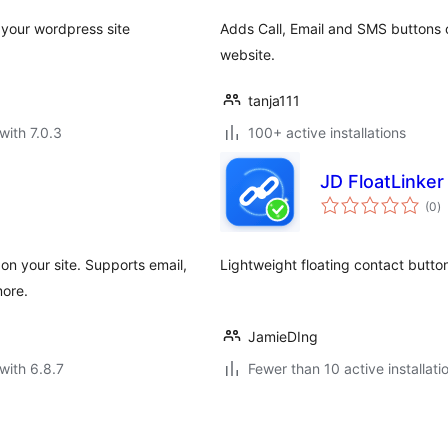
 your wordpress site
Adds Call, Email and SMS buttons o
website.
tanja111
with 7.0.3
100+ active installations
JD FloatLinker
to
(0
)
ra
on your site. Supports email,
Lightweight floating contact buttons
ore.
JamieDIng
with 6.8.7
Fewer than 10 active installati