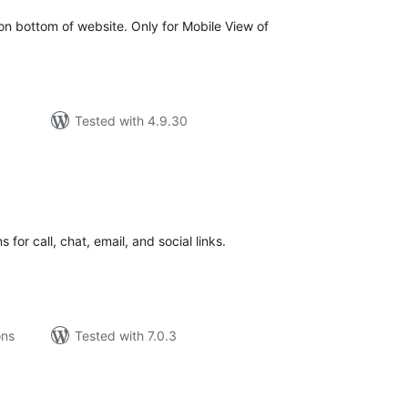
n bottom of website. Only for Mobile View of
Tested with 4.9.30
tal
tings
 for call, chat, email, and social links.
ons
Tested with 7.0.3