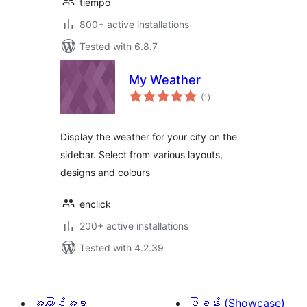
tiempo
800+ active installations
Tested with 6.8.7
My Weather
total
(1
)
ratings
Display the weather for your city on the
sidebar. Select from various layouts,
designs and colours
enclick
200+ active installations
Tested with 4.2.39
အကြောင်းအရာ
ပြခန်း (Showcase)