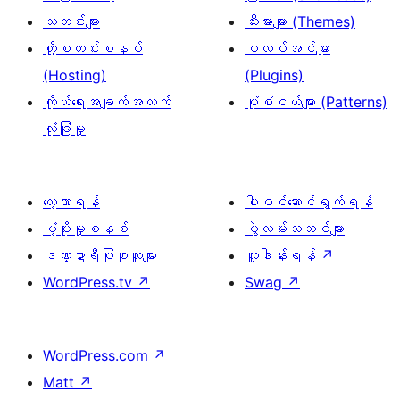
သတင်းများ
သီးမားများ (Themes)
ဟို့စတင်းစနစ်
ပလပ်အင်များ
(Hosting)
(Plugins)
ကိုယ်ရေးအချက်အလက်
ပုံစံငယ်များ (Patterns)
လုံခြုံမှု
လေ့လာရန်
ပါဝင်ဆောင်ရွက်ရန်
ပံ့ပိုးမှုစနစ်
ပွဲလမ်းသဘင်များ
ဒဏ္ဍာရီပြုစုသူများ
လှူဒါန်းရန်
↗
WordPress.tv
↗
Swag
↗
WordPress.com
↗
Matt
↗