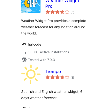
Weather Widget
Pro
total
(8
)
ratings
Weather Widget Pro provides a complete
weather forecast for any location around
the world.
hullcode
1,000+ active installations
Tested with 7.0.3
Tiempo
total
(1
)
ratings
Spanish and English weather widget, 6
days weather forecast,