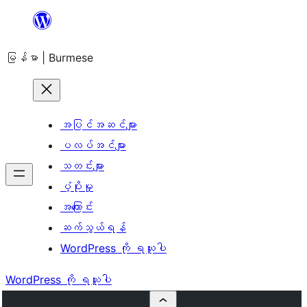
အကြောင်းအရာ
သို့
မြန်မာ | Burmese
ကျော်သွား
ရန်
အပြင်အဆင်များ
ပလပ်အင်များ
သတင်းများ
ပံ့ပိုးမှု
အကြောင်း
ဆက်သွယ်ရန်
WordPress ကို ရယူပါ
WordPress ကို ရယူပါ