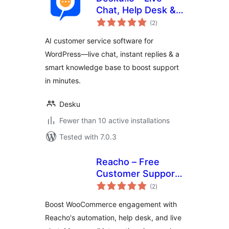
Chat, Help Desk &
total
Knowledge Base
(2
)
ratings
AI customer service software for
WordPress—live chat, instant replies & a
smart knowledge base to boost support
in minutes.
Desku
Fewer than 10 active installations
Tested with 7.0.3
Reacho – Free
Customer Support
total
Plugin for
(2
)
ratings
WooCommerce
Boost WooCommerce engagement with
Reacho's automation, help desk, and live