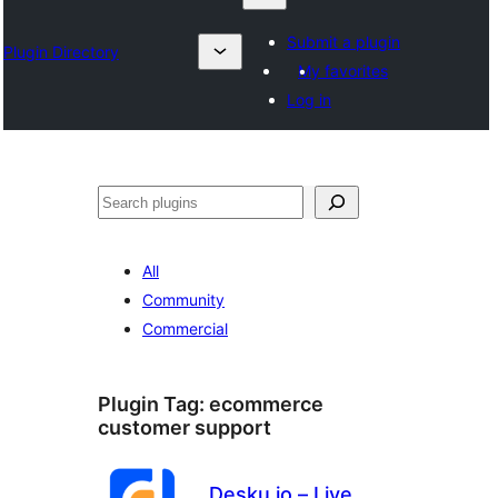
Submit a plugin
Plugin Directory
My favorites
Log in
ရှာ
ပါ
All
Community
Commercial
Plugin Tag:
ecommerce
customer support
Desku.io – Live