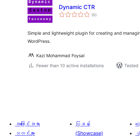
Dynamic CTR
total
(0
)
ratings
Simple and lightweight plugin for creating and manag
WordPress.
Kazi Mohammad Foysal
Fewer than 10 active installations
Tested 
ပို့
စ်
များ
စာမျက်နှာ
ခွဲ
အကြောင်းအရာ
ပြခန်း
လ
ခြင်း
သတင်းများ
(Showcase)
ပံ