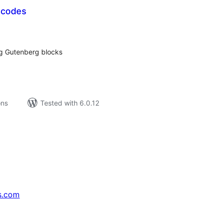
tcodes
tal
tings
ng Gutenberg blocks
ons
Tested with 6.0.12
s.com