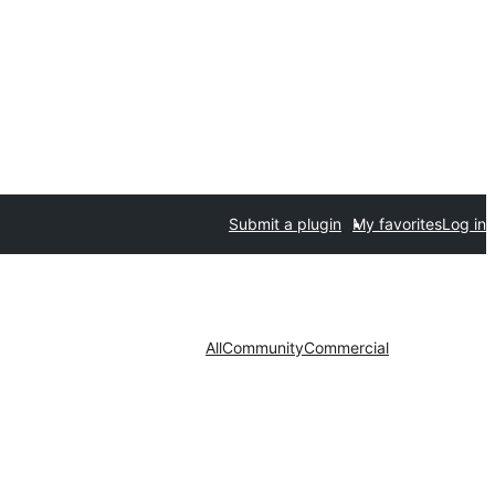
Submit a plugin
My favorites
Log in
All
Community
Commercial