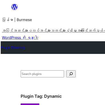
အကြောင်းအရာ
သို့
မြန်မာ | Burmese
ကျော်သွား
ရန်
အပြင်အဆင်များ
ပလပ်အင်များ
သတင်းများ
ပံ့ပိုးမှု
အကြောင်း
ဆက်သွယ်
WordPress ကို ရယူပါ
Plugin Directory
ရှာ
ပါ
Plugin Tag:
Dynamic