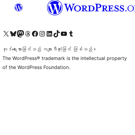
ကျွန်ုပ်တို့၏ X (ယခင် Twitter) အကောင့်သို့ သွားရောက်ကြည့်ရှုပါ
ကျွန်ုပ်တို့၏ Bluesky အကောင့်သို့ ဝင်ရောက်ကြည့်ရှုရန်
ကျွန်ုပ်တို့၏ Mastodon အကောင့်သို့ သွားရောက်ကြည့်ရှုပါ
ကျွန်ုပ်တို့၏ Threads အကောင့်သို့ ဝင်ရောက်ကြည့်ရှုရန်
ကျွန်ုပ်တို့၏ Facebook စာမျက်နှာသို့ သွားရောက်ကြည့်ရှုပါ
ကျွန်ုပ်တို့၏ Instagram အကောင့်သို့ သွားရောက်ကြည့်ရှုပါ
ကျွန်ုပ်တို့၏ LinkedIn အကောင့်သို့ သွားရောက်ကြည့်ရှုပါ
ကျွန်ုပ်တို့၏ TikTok အကောင့်သို့ ဝင်ရောက်ကြည့်ရှုရန်
ကျွန်ုပ်တို့၏ YouTube ချန်နယ်သို့ သွားရောက်ကြည့်ရှုပါ
ကျွန်ုပ်တို့၏ Tumblr အကောင့်သို့ ဝင်ရောက်ကြည့်ရှုရန်
ကုဒ်ရေးသားခြင်းသည် ကဗျာသီကုံးခြင်း ဖြစ်သည်။
The WordPress® trademark is the intellectual property
of the WordPress Foundation.