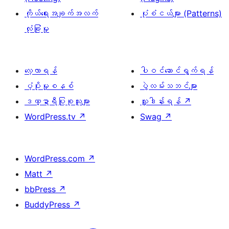
ကိုယ်ရေးအချက်အလက်
ပုံစံငယ်များ (Patterns)
လုံခြုံမှု
လေ့လာရန်
ပါဝင်ဆောင်ရွက်ရန်
ပံ့ပိုးမှုစနစ်
ပွဲလမ်းသဘင်များ
ဒဏ္ဍာရီပြုစုသူများ
လှူဒါန်းရန်
↗
WordPress.tv
↗
Swag
↗
WordPress.com
↗
Matt
↗
bbPress
↗
BuddyPress
↗