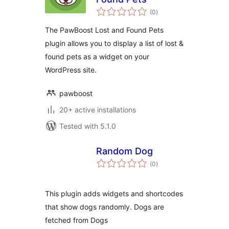
total
(0
)
ratings
The PawBoost Lost and Found Pets
plugin allows you to display a list of lost &
found pets as a widget on your
WordPress site.
pawboost
20+ active installations
Tested with 5.1.0
Random Dog
total
(0
)
ratings
This plugin adds widgets and shortcodes
that show dogs randomly. Dogs are
fetched from Dogs