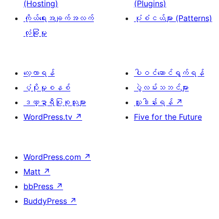
(Hosting)
(Plugins)
ကိုယ်ရေးအချက်အလက်
ပုံစံငယ်များ (Patterns)
လုံခြုံမှု
လေ့လာရန်
ပါဝင်ဆောင်ရွက်ရန်
ပံ့ပိုးမှုစနစ်
ပွဲလမ်းသဘင်များ
ဒဏ္ဍာရီပြုစုသူများ
လှူဒါန်းရန်
↗
WordPress.tv
↗
Five for the Future
WordPress.com
↗
Matt
↗
bbPress
↗
BuddyPress
↗