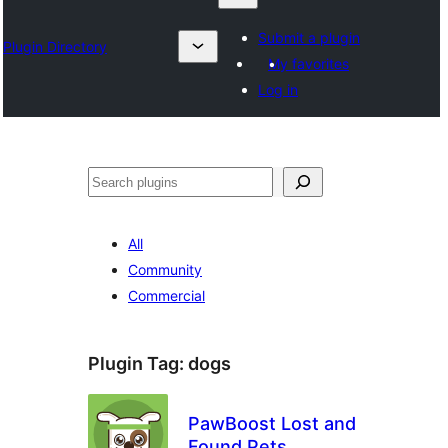
Submit a plugin
Plugin Directory
My favorites
Log in
ရှာ
ပါ
All
Community
Commercial
Plugin Tag:
dogs
PawBoost Lost and
Found Pets