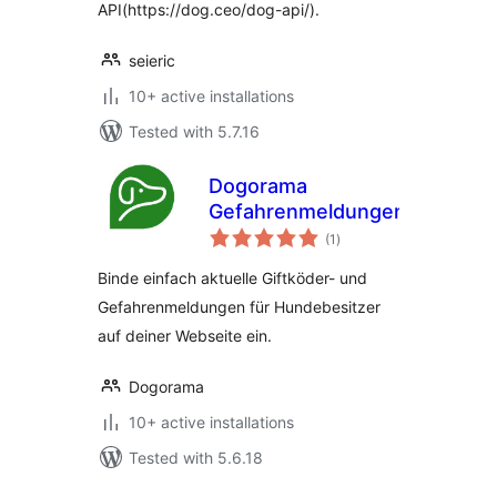
API(https://dog.ceo/dog-api/).
seieric
10+ active installations
Tested with 5.7.16
Dogorama
Gefahrenmeldungen
total
(1
)
ratings
Binde einfach aktuelle Giftköder- und
Gefahrenmeldungen für Hundebesitzer
auf deiner Webseite ein.
Dogorama
10+ active installations
Tested with 5.6.18