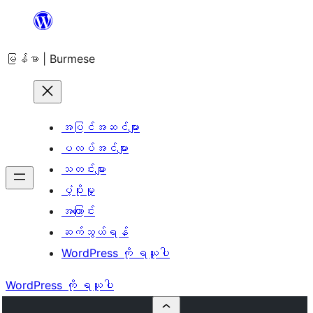
အကြောင်းအရာ
သို့
မြန်မာ | Burmese
ကျော်သွား
ရန်
အပြင်အဆင်များ
ပလပ်အင်များ
သတင်းများ
ပံ့ပိုးမှု
အကြောင်း
ဆက်သွယ်ရန်
WordPress ကို ရယူပါ
WordPress ကို ရယူပါ