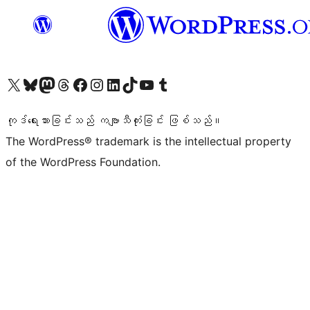
ကျွန်ုပ်တို့၏ X (ယခင် Twitter) အကောင့်သို့ သွားရောက်ကြည့်ရှုပါ
ကျွန်ုပ်တို့၏ Bluesky အကောင့်သို့ ဝင်ရောက်ကြည့်ရှုရန်
ကျွန်ုပ်တို့၏ Mastodon အကောင့်သို့ သွားရောက်ကြည့်ရှုပါ
ကျွန်ုပ်တို့၏ Threads အကောင့်သို့ ဝင်ရောက်ကြည့်ရှုရန်
ကျွန်ုပ်တို့၏ Facebook စာမျက်နှာသို့ သွားရောက်ကြည့်ရှုပါ
ကျွန်ုပ်တို့၏ Instagram အကောင့်သို့ သွားရောက်ကြည့်ရှုပါ
ကျွန်ုပ်တို့၏ LinkedIn အကောင့်သို့ သွားရောက်ကြည့်ရှုပါ
ကျွန်ုပ်တို့၏ TikTok အကောင့်သို့ ဝင်ရောက်ကြည့်ရှုရန်
ကျွန်ုပ်တို့၏ YouTube ချန်နယ်သို့ သွားရောက်ကြည့်ရှုပါ
ကျွန်ုပ်တို့၏ Tumblr အကောင့်သို့ ဝင်ရောက်ကြည့်ရှုရန်
ကုဒ်ရေးသားခြင်းသည် ကဗျာသီကုံးခြင်း ဖြစ်သည်။
The WordPress® trademark is the intellectual property
of the WordPress Foundation.